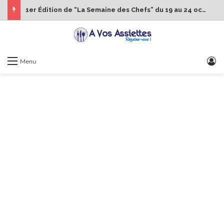
1er Édition de “La Semaine des Chefs” du 19 au 24 octobre 2026
S
Menu