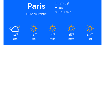
Paris
34º - 24º
41%
1.54 km/h
Pluie soutenue
34
34
35
38
40
℃
℃
℃
℃
℃
dim
lun
mar
mer
jeu