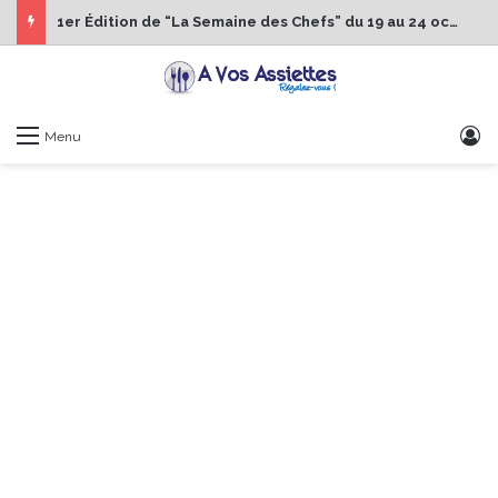
1er Édition de “La Semaine des Chefs” du 19 au 24 octobre 2026
S
Menu