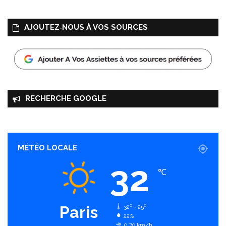
AJOUTEZ‑NOUS À VOS SOURCES
RECHERCHE GOOGLE
MÉTÉO LOCALE
32
℃
Paris
32º - 25º
22%
0.79 km/h