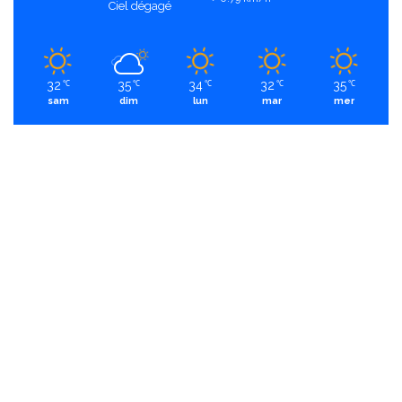
Ciel dégagé
32
35
34
32
35
℃
℃
℃
℃
℃
sam
dim
lun
mar
mer