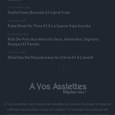
14 novembre 2024
Petits Flans Brocolis Et Carré Frais
20 février 2026
Poke Bowl Au Thon Et À La Sauce Soja Sucrée
6 novembre 2025
Rôti De Porc Aux Abricots Secs, Amandes, Oignons
Rouges Et Panais
17 février 2026
Rillettes De Maquereaux Au Citron Et À L’aneth
Page
Page
précédente
suivante
A Vos Assiettes, des milliers de recettes de cuisine illustrées simples et
raffinées accessibles à tous, en mettant à l'honneur les produits de
saisons, c'est également de l'art de vivre, des actualités culinaires et