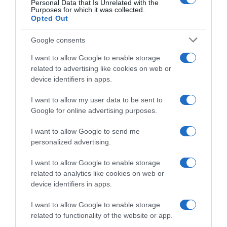
Personal Data that Is Unrelated with the
Purposes for which it was collected.
Opted Out
Paris
27º - 20º
43%
Google consents
2.78 km/h
Nuageux
I want to allow Google to enable storage
related to advertising like cookies on web or
device identifiers in apps.
27
29
33
37
35
℃
℃
℃
℃
℃
jeu
ven
sam
dim
lun
I want to allow my user data to be sent to
Google for online advertising purposes.
I want to allow Google to send me
personalized advertising.
I want to allow Google to enable storage
related to analytics like cookies on web or
device identifiers in apps.
I want to allow Google to enable storage
related to functionality of the website or app.