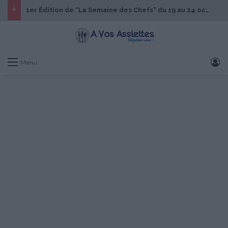
1er Édition de “La Semaine des Chefs” du 19 au 24 octobre 2026
S
Menu