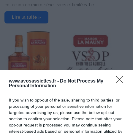
collection de micro-séries rares et limitées. Le…
Lire la suite »
www.avosassiettes.fr -
Do Not Process My
Personal Information
Art de Vivre
If you wish to opt-out of the sale, sharing to third parties, or
6 octobre 2017
0
2 544
processing of your personal or sensitive information for
Maison La Mauny Rhum Vieux Agricole
targeted advertising by us, please use the below opt-out
section to confirm your selection. Please note that after your
VSOP
opt-out request is processed you may continue seeing
UN RHUM COMPLEXE ET SÉDUISANT Vieilli 4 ans en fûts de
interest-based ads based on personal information utilized by