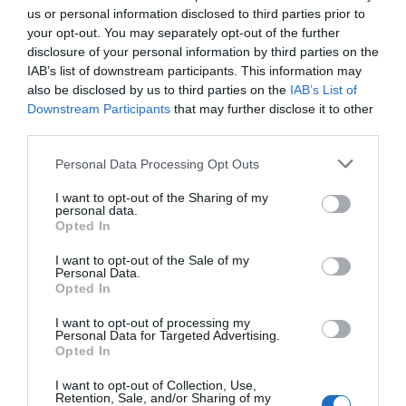
us or personal information disclosed to third parties prior to
chêne, Maison La Mauny…
your opt-out. You may separately opt-out of the further
disclosure of your personal information by third parties on the
Lire la suite »
IAB’s list of downstream participants. This information may
also be disclosed by us to third parties on the
IAB’s List of
Downstream Participants
that may further disclose it to other
AJOUTEZ‑NOUS À VOS SOURCES
third parties.
Please note that this website/app uses one or more Google
Personal Data Processing Opt Outs
services and may gather and store information including but
not limited to your visit or usage behaviour. You may click to
I want to opt-out of the Sharing of my
personal data.
grant or deny consent to Google and its third-party tags to
Opted In
use your data for below specified purposes in below Google
RECHERCHE GOOGLE
consent section.
I want to opt-out of the Sale of my
Personal Data.
Opted In
I want to opt-out of processing my
Personal Data for Targeted Advertising.
MÉTÉO LOCALE
Opted In
26
℃
I want to opt-out of Collection, Use,
Retention, Sale, and/or Sharing of my