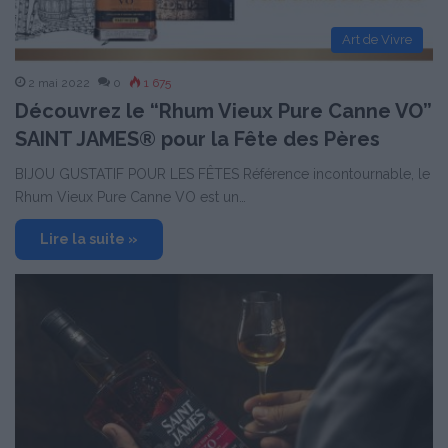
Art de Vivre
2 mai 2022
0
1 675
Découvrez le “Rhum Vieux Pure Canne VO”
SAINT JAMES® pour la Fête des Pères
BIJOU GUSTATIF POUR LES FÊTES Référence incontournable, le
Rhum Vieux Pure Canne VO est un…
Lire la suite »