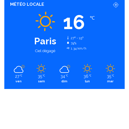
MÉTÉO LOCALE
16
℃
Paris
27º - 15º
74%
1.34 km/h
Ciel dégagé
27
35
34
36
35
℃
℃
℃
℃
℃
ven
sam
dim
lun
mar