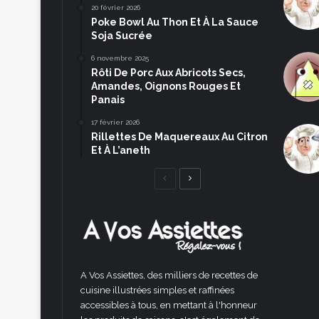
20 février 2026
Poke Bowl Au Thon Et À La Sauce
Soja Sucrée
6 novembre 2025
Rôti De Porc Aux Abricots Secs,
Amandes, Oignons Rouges Et
Panais
17 février 2026
Rillettes De Maquereaux Au Citron
Et À L’aneth
Page
Page
précédente
suivante
A Vos Assiettes, des milliers de recettes de
cuisine illustrées simples et raffinées
accessibles à tous, en mettant à l'honneur