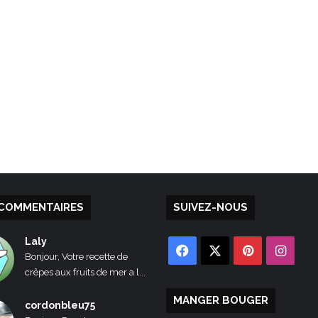
COMMENTAIRES
SUIVEZ-NOUS
Laly
Facebook
X
Pinterest
Inst
Bonjour, Votre recette de
crêpes aux fruits de mer a l...
MANGER BOUGER
cordonbleu75