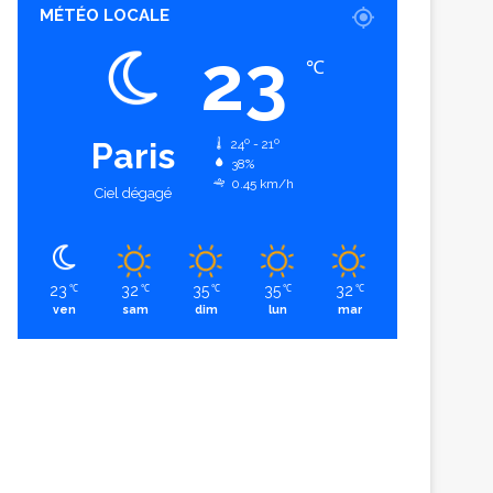
MÉTÉO LOCALE
23
℃
Paris
24º - 21º
38%
0.45 km/h
Ciel dégagé
23
32
35
35
32
℃
℃
℃
℃
℃
ven
sam
dim
lun
mar