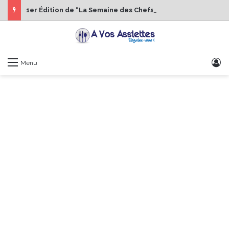
1er Édition de “La Semaine des Chefs” du 19 au 24 octobre 2026
S
Menu