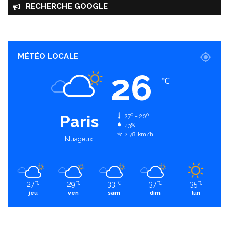
RECHERCHE GOOGLE
MÉTÉO LOCALE
26
℃
Paris
27º - 20º
43%
2.78 km/h
Nuageux
27
29
33
37
35
℃
℃
℃
℃
℃
jeu
ven
sam
dim
lun