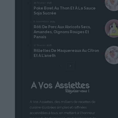
20 février 2026
Poke Bowl Au Thon Et À La Sauce
Soja Sucrée
6 novembre 2025
Rôti De Porc Aux Abricots Secs,
Amandes, Oignons Rouges Et
Panais
17 février 2026
Rillettes De Maquereaux Au Citron
Et À L’aneth
Page
Page
précédente
suivante
A Vos Assiettes, des milliers de recettes de
cuisine illustrées simples et raffinées
accessibles à tous, en mettant à l'honneur