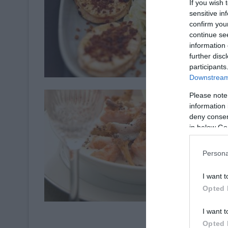
If you wish 
sensitive in
confirm you
continue se
information 
further disc
Cuisine de la M
participants
Downstream 
Please note
information 
deny consent
in below Go
Persona
I want t
Opted 
☃ Pla
I want t
Opted 