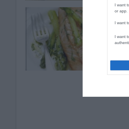
I want t
or app.
I want t
I want t
authenti
Cuisine de la M