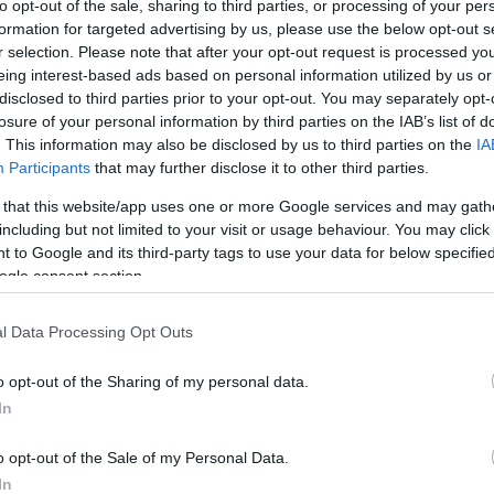
to opt-out of the sale, sharing to third parties, or processing of your per
fenouil et pignons
formation for targeted advertising by us, please use the below opt-out s
r selection. Please note that after your opt-out request is processed y
Proportions pour 4 Personnes Temps de Préparation 30
eing interest-based ads based on personal information utilized by us or
Minutes Temps de Cuisson 15 Minutes …
disclosed to third parties prior to your opt-out. You may separately opt-
losure of your personal information by third parties on the IAB’s list of
Lire la suite »
er
. This information may also be disclosed by us to third parties on the
IA
Participants
that may further disclose it to other third parties.
 that this website/app uses one or more Google services and may gath
23 décembre 2011
0
6 982
including but not limited to your visit or usage behaviour. You may click 
Blanquette de Saumon Écossais
 to Google and its third-party tags to use your data for below specifi
Label Rouge aux Girolles, Marrons et
ogle consent section.
Graines de Moutarde
l Data Processing Opt Outs
AQualabel et le Saumon Écossais Label Rouge vous
Proposent pour vos Repas de Fêtes Blanquette…
o opt-out of the Sharing of my personal data.
In
Lire la suite »
ts
o opt-out of the Sale of my Personal Data.
In