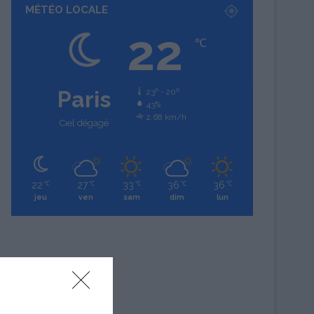
MÉTÉO LOCALE
22
℃
Paris
23º - 20º
43%
2.68 km/h
Ciel dégagé
22
27
33
36
36
℃
℃
℃
℃
℃
jeu
ven
sam
dim
lun