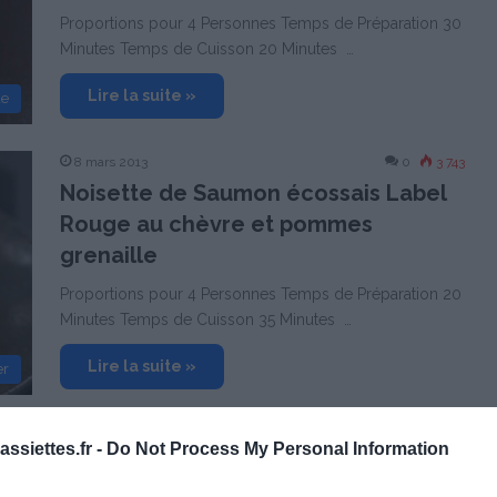
Proportions pour 4 Personnes Temps de Préparation 30
Minutes Temps de Cuisson 20 Minutes …
Lire la suite »
de
8 mars 2013
0
3 743
Noisette de Saumon écossais Label
Rouge au chèvre et pommes
grenaille
Proportions pour 4 Personnes Temps de Préparation 20
Minutes Temps de Cuisson 35 Minutes …
Lire la suite »
er
13 juillet 2012
0
3 127
ssiettes.fr -
Do Not Process My Personal Information
Noisette de Saumon écossais Label
Rouge panée au chorizo, salade de