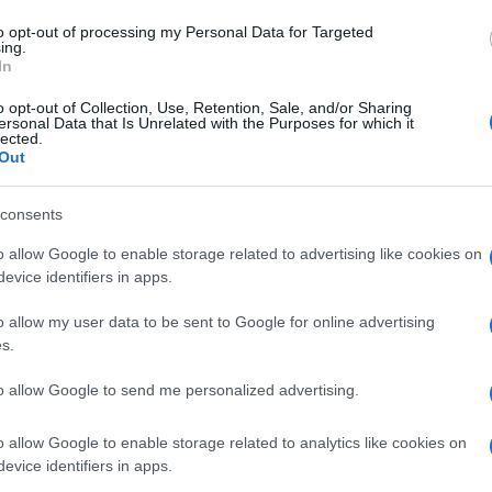
to opt-out of processing my Personal Data for Targeted
ing.
In
o opt-out of Collection, Use, Retention, Sale, and/or Sharing
ersonal Data that Is Unrelated with the Purposes for which it
lected.
Out
consents
o allow Google to enable storage related to advertising like cookies on
12 mai 2011
0
4 665
evice identifiers in apps.
Gâteau de Pommes de Terre et
Saumon Écossais Label Rouge au
o allow my user data to be sent to Google for online advertising
s.
Carvi
to allow Google to send me personalized advertising.
Proportions pour 4 Personnes Temps de Préparation 20
Minutes Temps de Cuisson 20 Minutes …
o allow Google to enable storage related to analytics like cookies on
Lire la suite »
evice identifiers in apps.
er