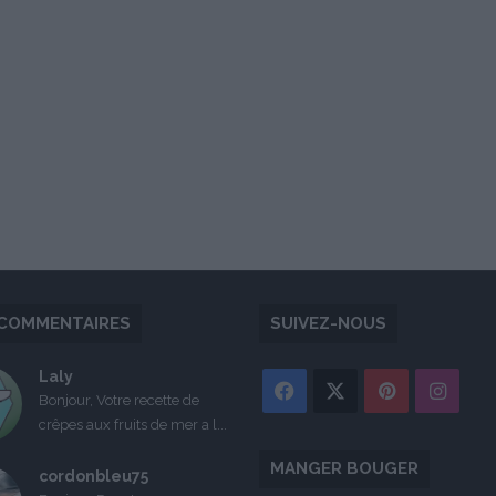
COMMENTAIRES
SUIVEZ-NOUS
Laly
Facebook
X
Pinterest
Inst
Bonjour, Votre recette de
crêpes aux fruits de mer a l...
MANGER BOUGER
cordonbleu75