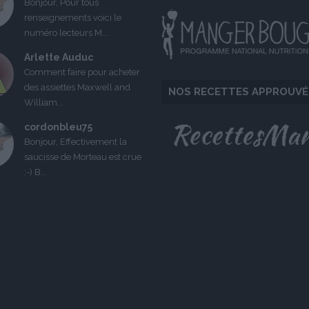
Bonjour, Pour tous
renseignements voici le
numéro lecteurs M...
Arlette Auduc
Comment faire pour acheter
des assiettes Maxwell and
NOS RECETTES APPROUVÉ
William...
cordonbleu75
Bonjour, Effectivement la
saucisse de Morteau est crue
:-) B...