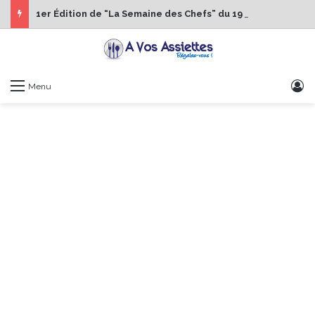
1er Édition de “La Semaine des Chefs” du 19 au 24 octobre 2026
S
Menu