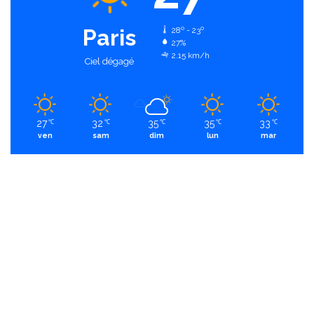
Paris
28º - 23º
27%
2.15 km/h
Ciel dégagé
27
32
35
35
33
℃
℃
℃
℃
℃
ven
sam
dim
lun
mar