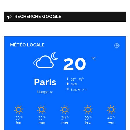
RECHERCHE GOOGLE
MÉTÉO LOCALE
20
℃
Paris
33º - 19º
64%
1.34 km/h
Nuageux
33
33
36
39
40
℃
℃
℃
℃
℃
lun
mar
mer
jeu
ven