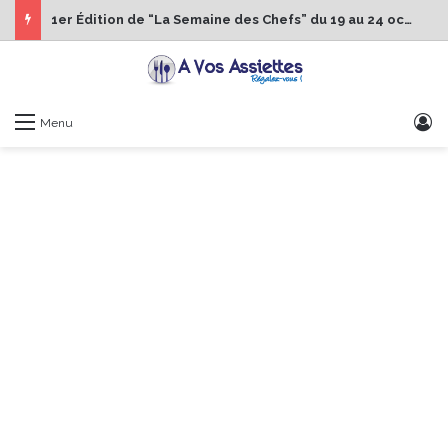
1er Édition de “La Semaine des Chefs” du 19 au 24 octobre 2026
S
Menu