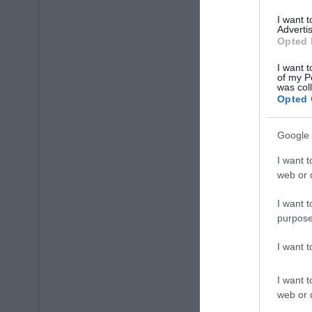
I want 
Advertis
Opted 
I want t
of my P
was col
Opted 
Google 
I want t
web or d
I want t
purpose
I want 
I want t
web or d