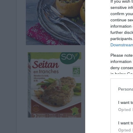
If you wish 
sensitive in
confirm you
continue se
information 
further disc
Cuisine Végétarien
participants
Downstream 
Please note
information 
deny consent
in below Go
Persona
I want t
Opted 
Art de Viv
I want t
Opted 