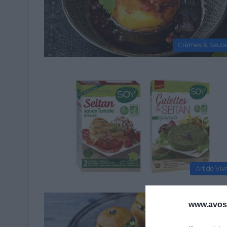
Crèmes & Sauc
Art de Viv
www.avosa