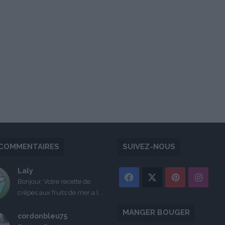
COMMENTAIRES
SUIVEZ-NOUS
Laly
Facebook
X
Pinterest
Inst
Bonjour, Votre recette de
crêpes aux fruits de mer a l...
MANGER BOUGER
cordonbleu75