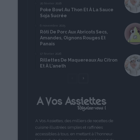
20 février 2026
Poke Bowl Au Thon Et À La Sauce
Soja Sucrée
6 novembre 2025
Rôti De Porc Aux Abricots Secs,
Amandes, Oignons Rouges Et
Panais
17 février 2026
Rillettes De Maquereaux Au Citron
Et À L’aneth
Page
Page
précédente
suivante
A Vos Assiettes, des milliers de recettes de
cuisine illustrées simples et raffinées
accessibles à tous, en mettant à l'honneur