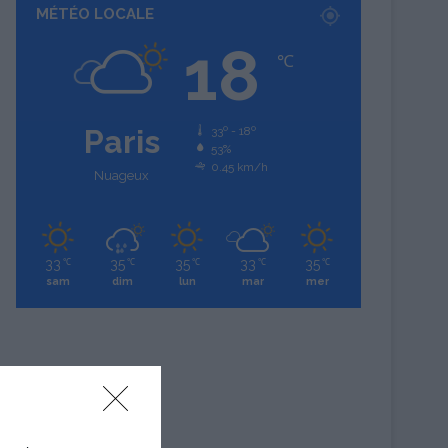
MÉTÉO LOCALE
18
℃
Paris
33º - 18º
53%
0.45 km/h
Nuageux
33
35
35
33
35
℃
℃
℃
℃
℃
sam
dim
lun
mar
mer