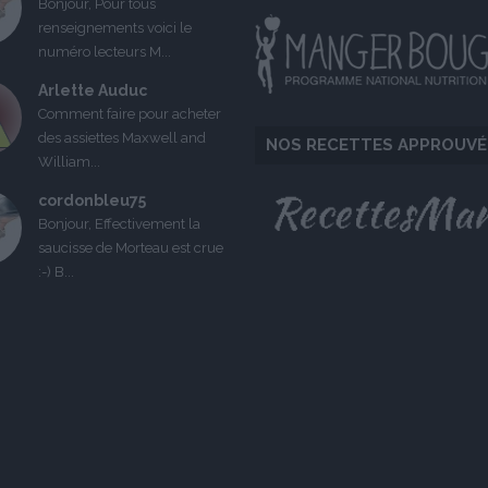
Bonjour, Pour tous
renseignements voici le
numéro lecteurs M...
Arlette Auduc
Comment faire pour acheter
des assiettes Maxwell and
NOS RECETTES APPROUVÉ
William...
cordonbleu75
Bonjour, Effectivement la
saucisse de Morteau est crue
:-) B...