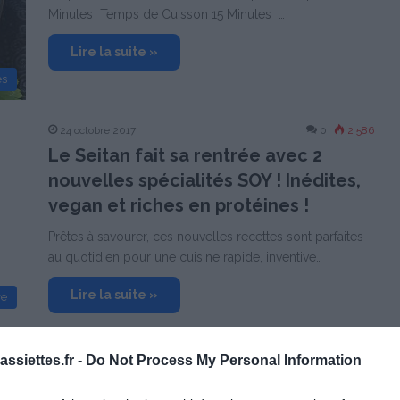
Minutes Temps de Cuisson 15 Minutes …
Lire la suite »
es
24 octobre 2017
0
2 586
Le Seitan fait sa rentrée avec 2
nouvelles spécialités SOY ! Inédites,
vegan et riches en protéines !
Prêtes à savourer, ces nouvelles recettes sont parfaites
au quotidien pour une cuisine rapide, inventive…
Lire la suite »
re
9 décembre 2014
0
3 056
ssiettes.fr -
Do Not Process My Personal Information
Pommes d’or farcies au seitan &
marrons