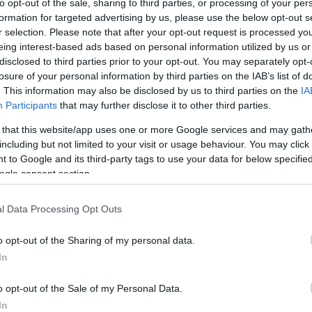
to opt-out of the sale, sharing to third parties, or processing of your per
formation for targeted advertising by us, please use the below opt-out s
Proportions pour 4 Personnes Temps de Préparation 40
r selection. Please note that after your opt-out request is processed y
Minutes Temps de Cuisson 45 Minutes …
eing interest-based ads based on personal information utilized by us or
disclosed to third parties prior to your opt-out. You may separately opt-
Lire la suite »
losure of your personal information by third parties on the IAB’s list of
ne
. This information may also be disclosed by us to third parties on the
IA
Participants
that may further disclose it to other third parties.
 that this website/app uses one or more Google services and may gath
8 avril 2014
0
6 289
including but not limited to your visit or usage behaviour. You may click 
Soy présente deux alliés minceur
 to Google and its third-party tags to use your data for below specifi
méconnus : le Seitan et le Tofou
ogle consent section.
Soyeux !
l Data Processing Opt Outs
Zoom sur deux alliés minceur encore méconnus : le
Seitan et le Tofou Soyeux !…
o opt-out of the Sharing of my personal data.
In
Lire la suite »
re
o opt-out of the Sale of my Personal Data.
In