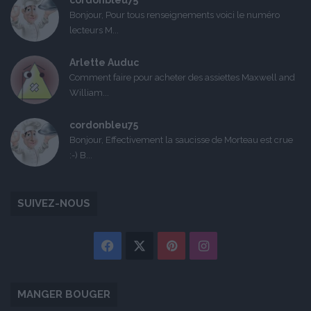
cordonbleu75
Bonjour, Pour tous renseignements voici le numéro
lecteurs M...
Arlette Auduc
Comment faire pour acheter des assiettes Maxwell and
William...
cordonbleu75
Bonjour, Effectivement la saucisse de Morteau est crue
:-) B...
SUIVEZ-NOUS
Facebook
X
Pinterest
Instagram
MANGER BOUGER