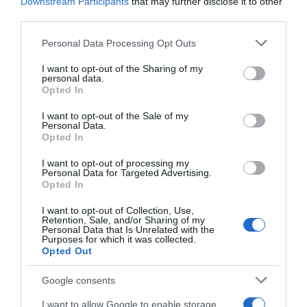
Downstream Participants
that may further disclose it to other
third parties.
Please note that this website/app uses one or more Google
Personal Data Processing Opt Outs
services and may gather and store information including but
not limited to your visit or usage behaviour. You may click to
I want to opt-out of the Sharing of my
personal data.
grant or deny consent to Google and its third-party tags to
Opted In
use your data for below specified purposes in below Google
consent section.
I want to opt-out of the Sale of my
Personal Data.
Opted In
I want to opt-out of processing my
Personal Data for Targeted Advertising.
Opted In
I want to opt-out of Collection, Use,
Retention, Sale, and/or Sharing of my
Personal Data that Is Unrelated with the
Purposes for which it was collected.
Opted Out
AILLEURS SUR LE WEB
Google consents
I want to allow Google to enable storage