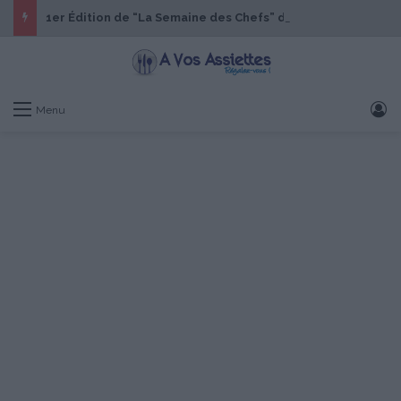
1er Édition de “La Semaine des Chefs” du 19 au 24 octobre 2026
S
Menu