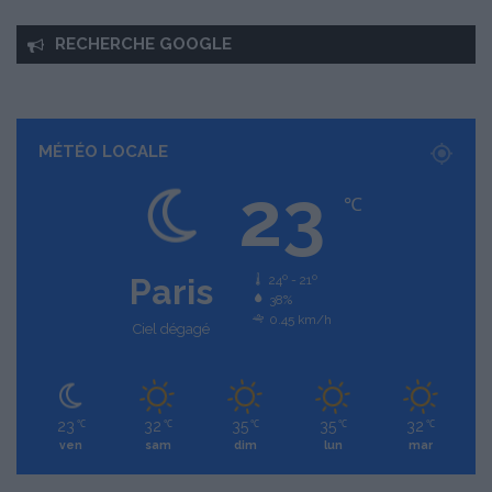
RECHERCHE GOOGLE
MÉTÉO LOCALE
23
℃
Paris
24º - 21º
38%
0.45 km/h
Ciel dégagé
23
32
35
35
32
℃
℃
℃
℃
℃
ven
sam
dim
lun
mar