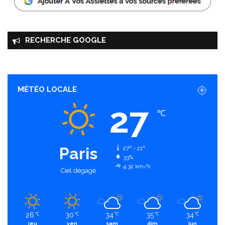
RECHERCHE GOOGLE
MÉTÉO LOCALE
27
℃
Paris
27º - 21º
33%
4.32 km/h
Ciel dégagé
26
30
34
35
34
℃
℃
℃
℃
℃
jeu
ven
sam
dim
lun