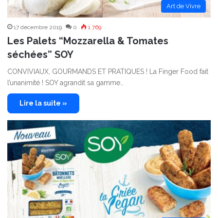
Art de Vivre
17 décembre 2019
0
1 769
Les Palets “Mozzarella & Tomates
séchées” SOY
CONVIVIAUX, GOURMANDS ET PRATIQUES ! La Finger Food fait
l’unanimité ! SOY agrandit sa gamme…
Lire la suite »