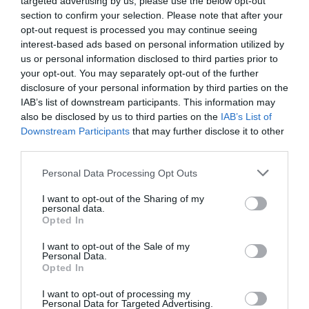
targeted advertising by us, please use the below opt-out
Queue de Lotte rôtie au jambon noir de
section to confirm your selection. Please note that after your
Bigorre et tapenade, Ratatouille de
opt-out request is processed you may continue seeing
interest-based ads based on personal information utilized by
légumes du jardin et tempura de fleurs de
us or personal information disclosed to third parties prior to
courgettes
your opt-out. You may separately opt-out of the further
disclosure of your personal information by third parties on the
Proportions pour 4 Personnes Temps de Préparation 1 Heure
IAB’s list of downstream participants. This information may
Temps de Cuisson 30 Minutes …
also be disclosed by us to third parties on the
IAB’s List of
Downstream Participants
that may further disclose it to other
Lire la suite »
third parties.
Please note that this website/app uses one or more Google
Personal Data Processing Opt Outs
services and may gather and store information including but
AJOUTEZ‑NOUS À VOS SOURCES
not limited to your visit or usage behaviour. You may click to
I want to opt-out of the Sharing of my
personal data.
grant or deny consent to Google and its third-party tags to
Opted In
use your data for below specified purposes in below Google
consent section.
I want to opt-out of the Sale of my
Personal Data.
Opted In
RECHERCHE GOOGLE
I want to opt-out of processing my
Personal Data for Targeted Advertising.