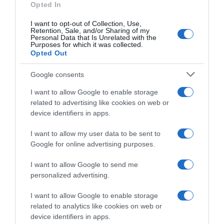
Opted In
I want to opt-out of Collection, Use,
Retention, Sale, and/or Sharing of my
MÉTÉO LOCALE
Personal Data that Is Unrelated with the
Purposes for which it was collected.
16
Opted Out
℃
Google consents
I want to allow Google to enable storage
Paris
27º - 14º
64%
related to advertising like cookies on web or
2.95 km/h
device identifiers in apps.
Ciel dégagé
I want to allow my user data to be sent to
Google for online advertising purposes.
27
35
34
36
35
℃
℃
℃
℃
℃
I want to allow Google to send me
ven
sam
dim
lun
mar
personalized advertising.
I want to allow Google to enable storage
related to analytics like cookies on web or
device identifiers in apps.