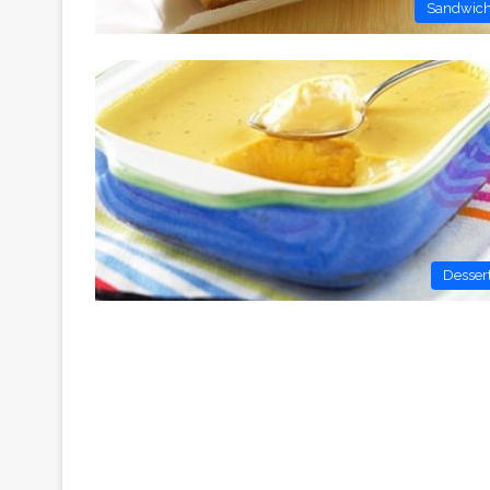
Sandwic
Desser