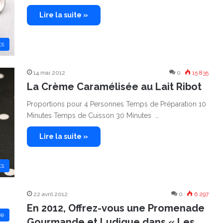
Lire la suite »
ts
14 mai 2012
0
15 835
La Crème Caramélisée au Lait Ribot
Proportions pour 4 Personnes Temps de Préparation 10
Minutes Temps de Cuisson 30 Minutes …
Lire la suite »
ts
22 avril 2012
0
6 297
En 2012, Offrez-vous une Promenade
re
Gourmande et Ludique dans « Les