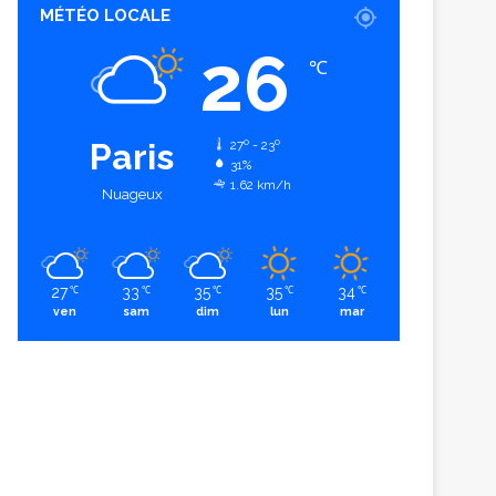
MÉTÉO LOCALE
26
℃
Paris
27º - 23º
31%
1.62 km/h
Nuageux
27
33
35
35
34
℃
℃
℃
℃
℃
ven
sam
dim
lun
mar