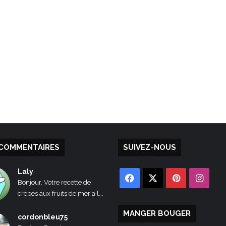
COMMENTAIRES
SUIVEZ-NOUS
Laly
Facebook
X
Pinterest
Inst
Bonjour, Votre recette de
crêpes aux fruits de mer a l...
MANGER BOUGER
cordonbleu75