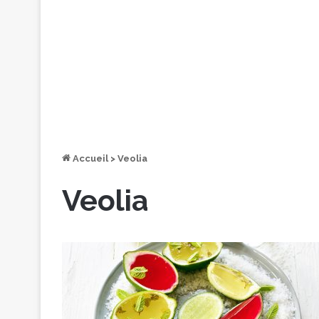
Accueil
>
Veolia
Veolia