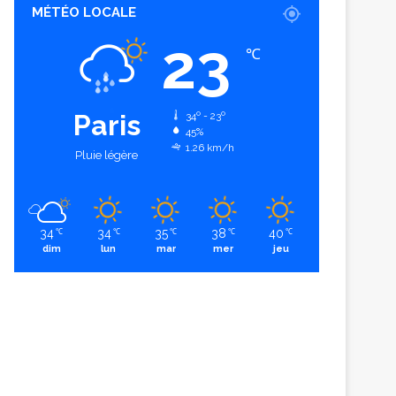
MÉTÉO LOCALE
23
℃
Paris
34º - 23º
45%
1.26 km/h
Pluie légère
34
34
35
38
40
℃
℃
℃
℃
℃
dim
lun
mar
mer
jeu