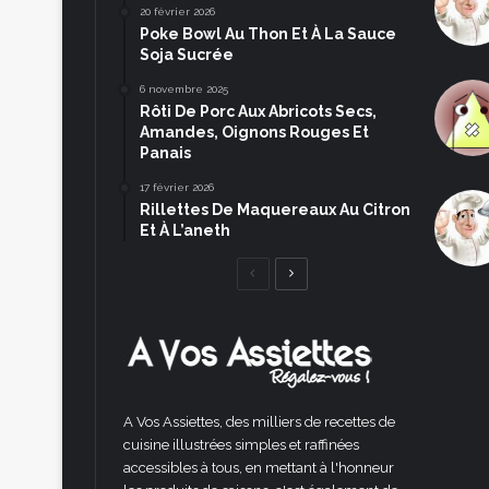
20 février 2026
Poke Bowl Au Thon Et À La Sauce
Soja Sucrée
6 novembre 2025
Rôti De Porc Aux Abricots Secs,
Amandes, Oignons Rouges Et
Panais
17 février 2026
Rillettes De Maquereaux Au Citron
Et À L’aneth
Page
Page
précédente
suivante
A Vos Assiettes, des milliers de recettes de
cuisine illustrées simples et raffinées
accessibles à tous, en mettant à l'honneur