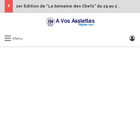
1er Édition de “La Semaine des Chefs” du 19 au 24 octobre 2026
S
Menu