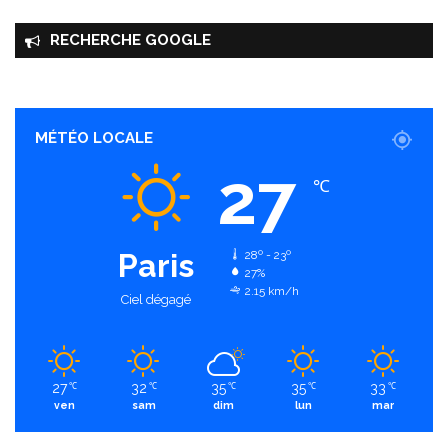
RECHERCHE GOOGLE
MÉTÉO LOCALE
27
℃
Paris
28º - 23º
27%
2.15 km/h
Ciel dégagé
27
32
35
35
33
℃
℃
℃
℃
℃
ven
sam
dim
lun
mar