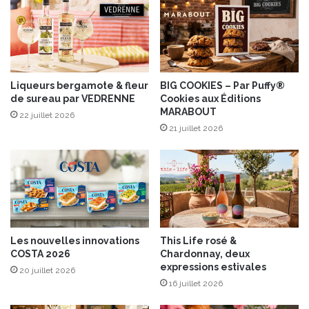
m
t
e
s
d
a
e
u
“
c
P
Liqueurs bergamote & fleur
BIG COOKIES – Par Puffy®
e
de sureau par VEDRENNE
Cookies aux Éditions
l
a
MARABOUT
a
u
22 juillet 2026
t
21 juillet 2026
v
s
i
C
n
u
r
i
o
s
u
i
g
n
e
Les nouvelles innovations
This Life rosé &
é
COSTA 2026
Chardonnay, deux
s
expressions estivales
20 juillet 2026
”
16 juillet 2026
s
a