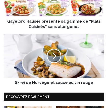
o
r
d
H
Gayelord Hauser présente sa gamme de “Plats
a
u
Cuisinés” sans allergènes
s
e
S
r
k
p
r
r
e
é
i
s
d
e
e
n
N
t
o
e
Skrei de Norvège et sauce au vin rouge
r
s
v
a
è
DÉCOUVREZ ÉGALEMENT
g
g
a
e
m
e