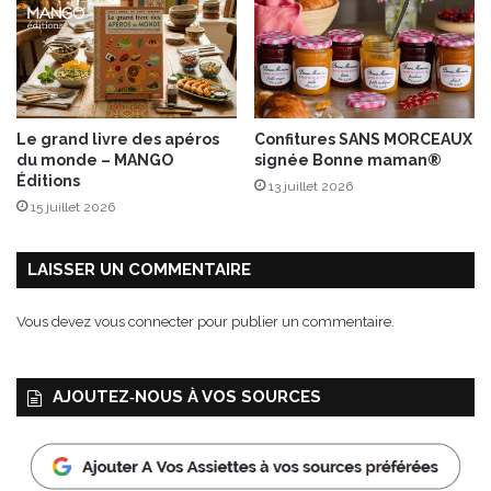
n
s
a
l
l
e
Le grand livre des apéros
Confitures SANS MORCEAUX
r
du monde – MANGO
signée Bonne maman®
g
Éditions
13 juillet 2026
è
15 juillet 2026
n
e
s
LAISSER UN COMMENTAIRE
Vous devez
vous connecter
pour publier un commentaire.
AJOUTEZ‑NOUS À VOS SOURCES