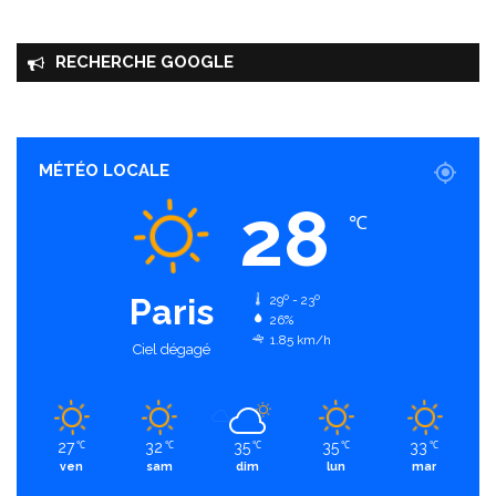
RECHERCHE GOOGLE
MÉTÉO LOCALE
28
℃
Paris
29º - 23º
26%
1.85 km/h
Ciel dégagé
27
32
35
35
33
℃
℃
℃
℃
℃
ven
sam
dim
lun
mar