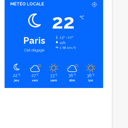
MÉTÉO LOCALE
22
℃
Paris
23º - 20º
43%
2.68 km/h
Ciel dégagé
22
27
33
36
36
℃
℃
℃
℃
℃
jeu
ven
sam
dim
lun