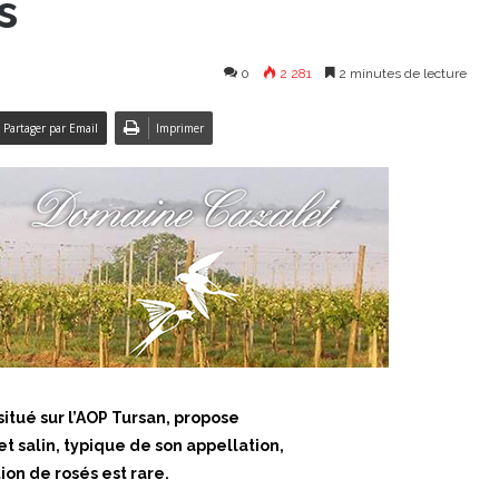
s
0
2 281
2 minutes de lecture
Partager par Email
Imprimer
itué sur l’AOP Tursan, propose
et salin, typique de son appellation,
ion de rosés est rare.