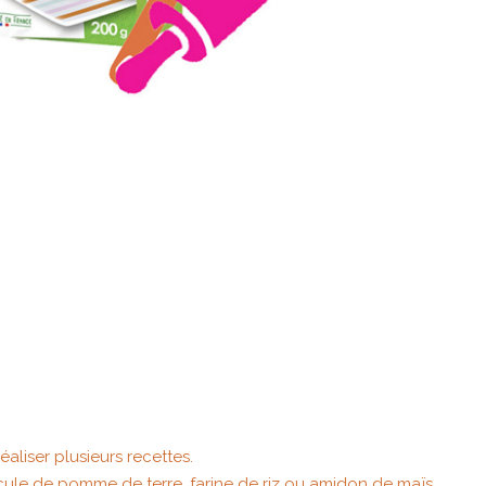
aliser plusieurs recettes.
cule de pomme de terre, farine de riz ou amidon de maïs,