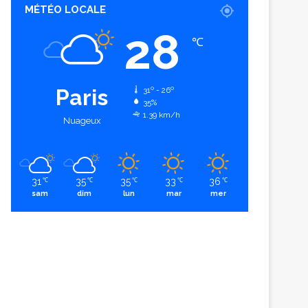
MÉTÉO LOCALE
28
℃
Paris
31º - 26º
35%
1.39 km/h
Nuageux
31
35
35
33
36
℃
℃
℃
℃
℃
sam
dim
lun
mar
mer