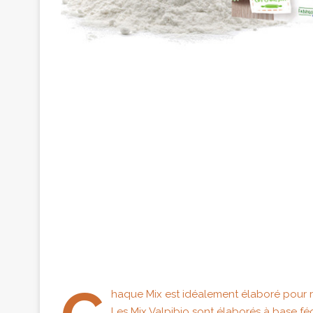
haque Mix est idéalement élaboré pour ré
Les Mix Valpibio sont élaborés à base fé