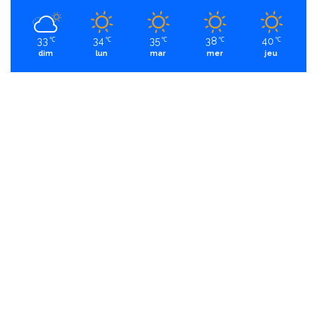
33
34
35
38
40
℃
℃
℃
℃
℃
dim
lun
mar
mer
jeu