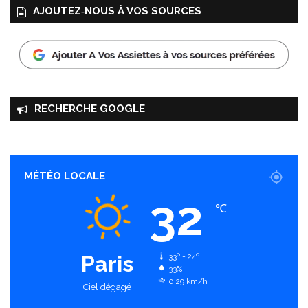
AJOUTEZ‑NOUS À VOS SOURCES
RECHERCHE GOOGLE
MÉTÉO LOCALE
32
℃
Paris
33º - 24º
33%
0.29 km/h
Ciel dégagé