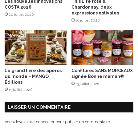
Les nouvelles innovations
This Life rosé &
e
COSTA 2026
Chardonnay, deux
r
expressions estivales
20 juillet 2026
y
16 juillet 2026
d
a
y
Le grand livre des apéros
Confitures SANS MORCEAUX
du monde – MANGO
signée Bonne maman®
Éditions
13 juillet 2026
15 juillet 2026
LAISSER UN COMMENTAIRE
Vous devez
vous connecter
pour publier un commentaire.