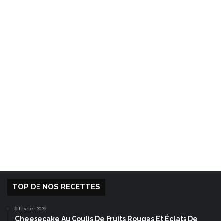
TOP DE NOS RECETTES
6 février 2026
Cheesecake Au Coulis De Fruits Rouges Et Éclats De