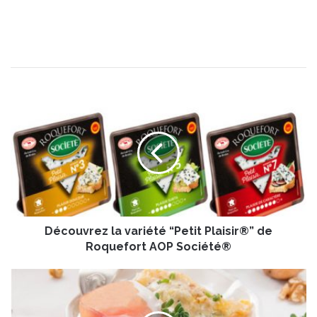
D
é
c
o
u
v
r
e
z
Découvrez la variété “Petit Plaisir®” de
l
a
Roquefort AOP Société®
v
a
R
r
a
i
v