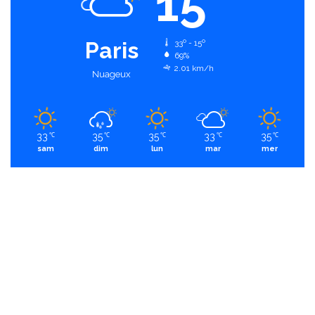
15
Paris
33º - 15º
69%
2.01 km/h
Nuageux
33
35
35
33
35
℃
℃
℃
℃
℃
sam
dim
lun
mar
mer