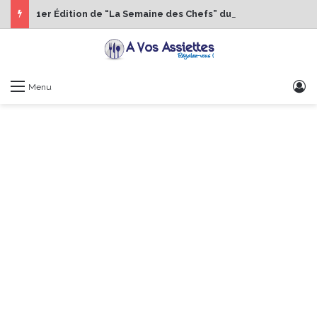
1er Édition de “La Semaine des Chefs” du 19 au 24 octobre 2026
S
Menu