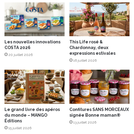
q
p
u
e
e
s
f
t
o
o
r
a
Les nouvelles innovations
This Life rosé &
t
u
COSTA 2026
Chardonnay, deux
A
x
expressions estivales
20 juillet 2026
O
n
16 juillet 2026
P
o
S
i
o
x
c
i
é
t
é
Le grand livre des apéros
Confitures SANS MORCEAUX
®
du monde – MANGO
signée Bonne maman®
Éditions
13 juillet 2026
15 juillet 2026