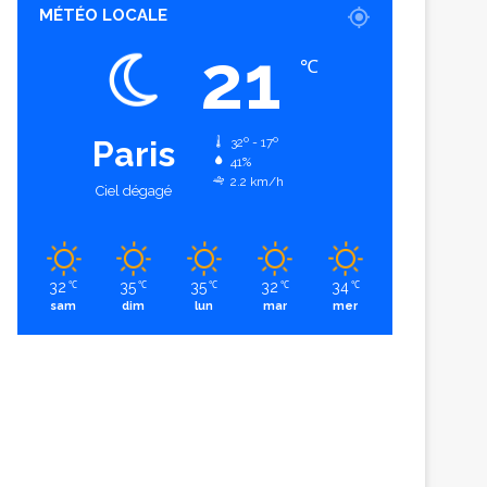
MÉTÉO LOCALE
21
℃
Paris
32º - 17º
41%
2.2 km/h
Ciel dégagé
32
35
35
32
34
℃
℃
℃
℃
℃
sam
dim
lun
mar
mer