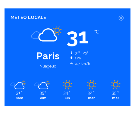
MÉTÉO LOCALE
31
℃
Paris
32º - 25º
23%
0.7 km/h
Nuageux
31
35
34
32
35
℃
℃
℃
℃
℃
sam
dim
lun
mar
mer