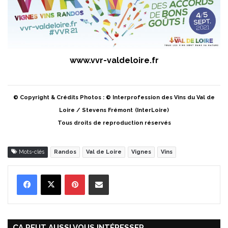
www.vvr-valdeloire.fr
© Copyright & Crédits Photos : © Interprofession des Vins du Val de
Loire / Stevens Frémont
(InterLoire)
Tous droits de reproduction réservés
Mots-clés
Randos
Val de Loire
Vignes
Vins
Pinterest
Partager par Email
ÇA PEUT AUSSI VOUS INTÉRESSER