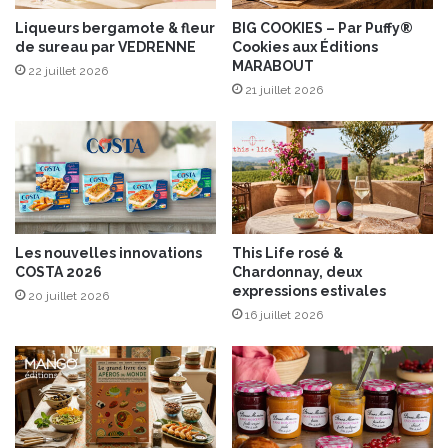
c
h
Liqueurs bergamote & fleur
BIG COOKIES – Par Puffy®
de sureau par VEDRENNE
Cookies aux Éditions
e
MARABOUT
s
22 juillet 2026
g
21 juillet 2026
r
i
l
l
é
e
s
Les nouvelles innovations
This Life rosé &
e
COSTA 2026
Chardonnay, deux
t
expressions estivales
20 juillet 2026
a
16 juillet 2026
m
a
n
d
e
s
,