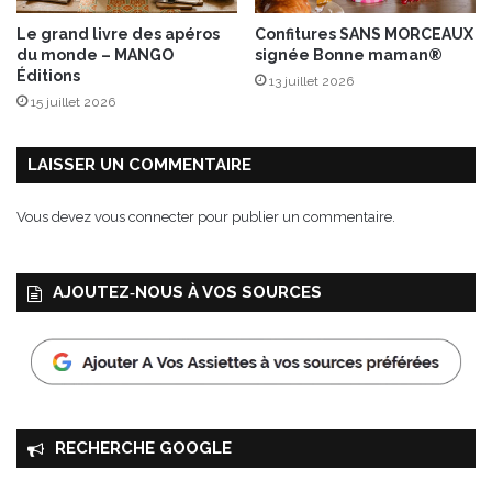
r
Le grand livre des apéros
Confitures SANS MORCEAUX
i
du monde – MANGO
signée Bonne maman®
s
Éditions
13 juillet 2026
o
15 juillet 2026
t
t
o
LAISSER UN COMMENTAIRE
v
e
Vous devez
vous connecter
pour publier un commentaire.
r
t
AJOUTEZ‑NOUS À VOS SOURCES
RECHERCHE GOOGLE