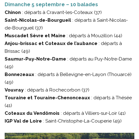
Dimanche 5 septembre – 10 balades
Chinon
: départs à Cravant-les-Coteaux (37)
Saint-Nicolas-de-Bourgueil
: départs à Saint-Nicolas-
de-Bourgueil (37)
Muscadet Sèvre et Maine
: départs à Mouzillon (44)
Anjou-brissac et Coteaux de l’aubance
: départs à
Brissac (49)
Saumur-Puy-Notre-Dame
: départs au Puy-Notre-Dame
(49)
Bonnezeaux
: départs à Bellevigne-en-Layon (Thouarcé)
(49)
Vouvray
: départs à Rochecorbon (37)
Touraine et Touraine-Chenonceaux
: départs à Thésée
(41)
Coteaux du Vendômois
: départs à Villiers-sur-Loir (41)
IGP Val de Loire
: Saint-Christophe-La-Couperie (49)