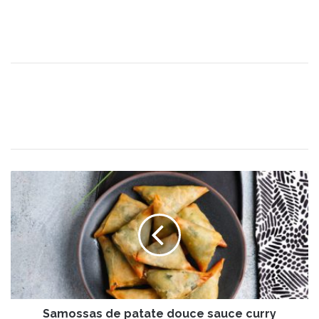
S
a
m
o
s
s
a
s
d
Samossas de patate douce sauce curry
e