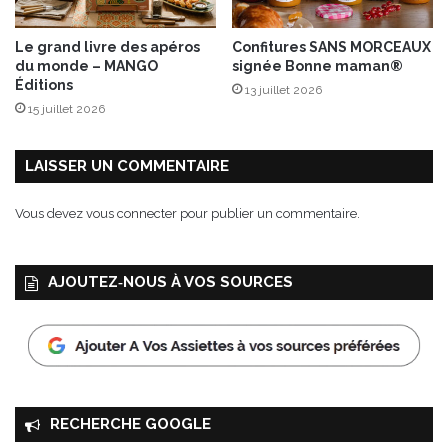
r
r
c
m
Le grand livre des apéros
Confitures SANS MORCEAUX
a
a
du monde – MANGO
signée Bonne maman®
r
n
Éditions
13 juillet 2026
a
d
15 juillet 2026
m
l
e
e
l
s
LAISSER UN COMMENTAIRE
!
2
5
Vous devez
vous connecter
pour publier un commentaire.
,
2
6
AJOUTEZ‑NOUS À VOS SOURCES
&
2
7
n
o
v
e
RECHERCHE GOOGLE
m