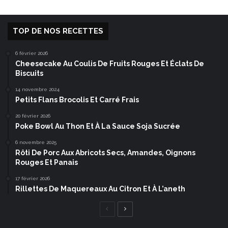
TOP DE NOS RECETTES
6 février 2026
Cheesecake Au Coulis De Fruits Rouges Et Éclats De
Biscuits
14 novembre 2024
Petits Flans Brocolis Et Carré Frais
20 février 2026
Poke Bowl Au Thon Et À La Sauce Soja Sucrée
6 novembre 2025
Rôti De Porc Aux Abricots Secs, Amandes, Oignons
Rouges Et Panais
17 février 2026
Rillettes De Maquereaux Au Citron Et À L’aneth
Page
Page
précédente
suivante