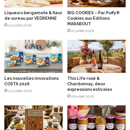
n
s
t
e
e
Liqueurs bergamote & fleur
BIG COOKIES – Par Puffy®
,
de sureau par VEDRENNE
Cookies aux Éditions
r
MARABOUT
R
n
22 juillet 2026
i
a
21 juillet 2026
c
t
o
i
l
o
a
n
p
a
l
l
a
d
Les nouvelles innovations
This Life rosé &
n
u
COSTA 2026
Chardonnay, deux
t
L
expressions estivales
20 juillet 2026
e
i
16 juillet 2026
s
v
s
r
a
e
v
G
e
o
u
u