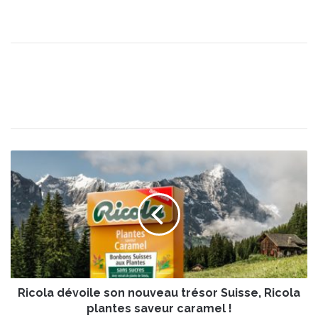
R
i
c
o
l
a
d
é
v
Ricola dévoile son nouveau trésor Suisse, Ricola
o
i
plantes saveur caramel !