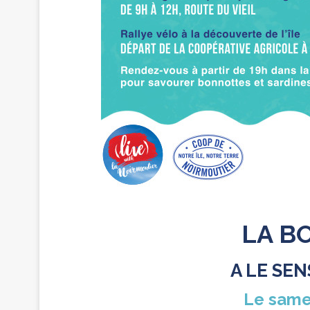
LA B
A LE SEN
Le same