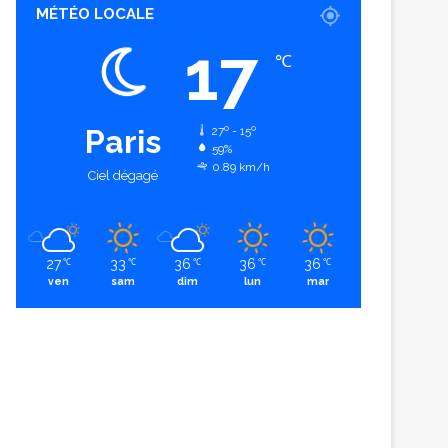
MÉTÉO LOCALE
17
℃
Paris
27º - 15º
59%
0.89 km/h
Ciel dégagé
27
33
36
36
36
℃
℃
℃
℃
℃
ven
sam
dim
lun
mar