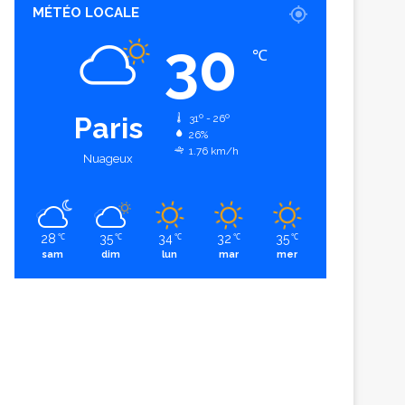
MÉTÉO LOCALE
30
℃
Paris
31º - 26º
26%
1.76 km/h
Nuageux
28
35
34
32
35
℃
℃
℃
℃
℃
sam
dim
lun
mar
mer