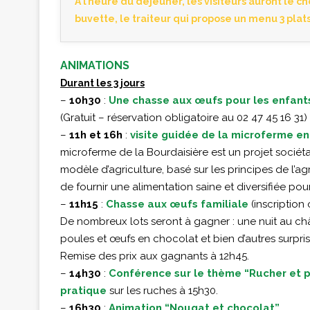
À l’heure du déjeuner, les visiteurs auront le ch
buvette, le traiteur qui propose un menu 3 plats
ANIMATIONS
Durant les 3 jours
–
10h30
:
Une chasse aux œufs pour les enfants
(Gratuit – réservation obligatoire au 02 47 45 16 31)
–
11h et 16h
:
visite guidée de la microferme e
microferme de la Bourdaisière est un projet socié
modèle d’agriculture, basé sur les principes de l’
de fournir une alimentation saine et diversifiée p
–
11h15
:
Chasse aux œufs familiale
(inscription
De nombreux lots seront à gagner : une nuit au ch
poules et œufs en chocolat et bien d’autres surpri
Remise des prix aux gagnants à 12h45.
–
14h30
:
Conférence sur le thème “Rucher et pl
pratique
sur les ruches à 15h30.
–
16h30
:
Animation “Nougat et chocolat”.