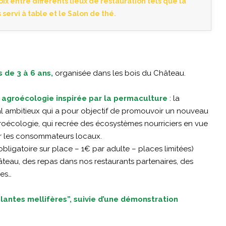
oix entre différents lieux de restauration tels que la
 servi à table et le Salon de thé.
 de 3 à 6 ans,
organisée dans les bois du Château.
n agroécologie inspirée par la permaculture
: la
tal ambitieux qui a pour objectif de promouvoir un nouveau
agroécologie, qui recrée des écosystèmes nourriciers en vue
our les consommateurs locaux.
 obligatoire sur place – 1€ par adulte – places limitées)
âteau, des repas dans nos restaurants partenaires, des
ses…
antes mellifères”, suivie d’une démonstration