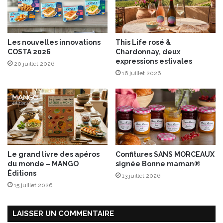
t
a
t
e
Les nouvelles innovations
This Life rosé &
d
COSTA 2026
Chardonnay, deux
o
expressions estivales
20 juillet 2026
u
16 juillet 2026
c
e
Le grand livre des apéros
Confitures SANS MORCEAUX
du monde – MANGO
signée Bonne maman®
Éditions
13 juillet 2026
15 juillet 2026
LAISSER UN COMMENTAIRE