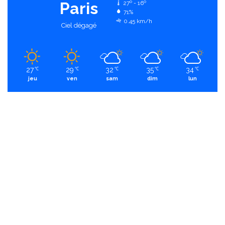
Paris
27º - 16º
71%
0.45 km/h
Ciel dégagé
27
29
32
35
34
℃
℃
℃
℃
℃
jeu
ven
sam
dim
lun