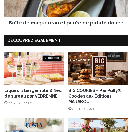
l
e
e
m
m
a
a
Boîte de maquereau et purée de patate douce
q
c
u
h
e
DÉCOUVREZ ÉGALEMENT
i
r
n
e
e
a
à
u
c
e
a
t
f
p
é
u
Liqueurs bergamote & fleur
BIG COOKIES – Par Puffy®
r
de sureau par VEDRENNE
Cookies aux Éditions
é
MARABOUT
e
22 juillet 2026
21 juillet 2026
d
e
p
a