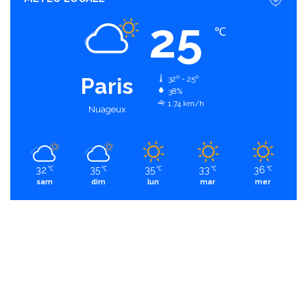
25
℃
Paris
32º - 25º
38%
1.74 km/h
Nuageux
32
35
35
33
36
℃
℃
℃
℃
℃
sam
dim
lun
mar
mer