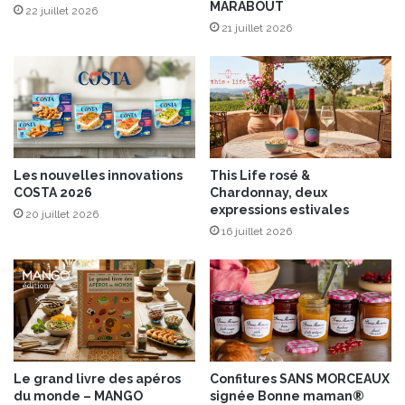
MARABOUT
F
22 juillet 2026
r
21 juillet 2026
a
m
b
o
i
s
e
Les nouvelles innovations
This Life rosé &
COSTA 2026
Chardonnay, deux
expressions estivales
20 juillet 2026
16 juillet 2026
Le grand livre des apéros
Confitures SANS MORCEAUX
du monde – MANGO
signée Bonne maman®