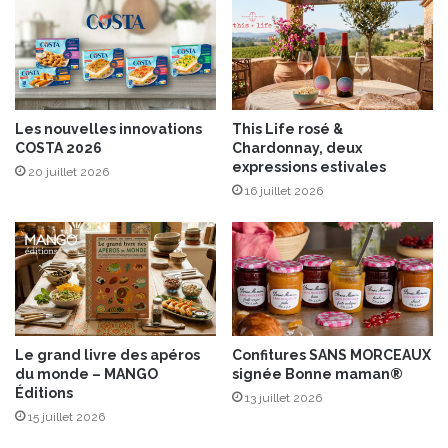
a
d
n
e
t
s
a
m
t
y
i
r
Les nouvelles innovations
This Life rosé &
o
t
COSTA 2026
Chardonnay, deux
n
i
expressions estivales
20 juillet 2026
P
l
16 juillet 2026
o
l
m
e
p
s
a
s
d
a
o
u
u
v
r
a
Le grand livre des apéros
Confitures SANS MORCEAUX
”
g
du monde – MANGO
signée Bonne maman®
L
e
Éditions
13 juillet 2026
a
s
15 juillet 2026
b
e