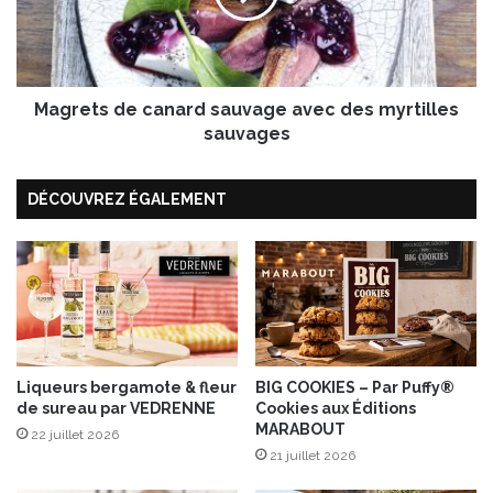
,
t
r
s
e
d
c
e
e
Magrets de canard sauvage avec des myrtilles
c
v
a
sauvages
e
n
z
a
v
DÉCOUVREZ ÉGALEMENT
r
o
d
t
s
r
a
e
u
“
v
K
a
i
g
t
e
Liqueurs bergamote & fleur
BIG COOKIES – Par Puffy®
d
de sureau par VEDRENNE
Cookies aux Éditions
a
MARABOUT
e
v
22 juillet 2026
p
e
21 juillet 2026
l
c