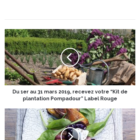
D
u
1
e
r
a
u
3
1
Du 1er au 31 mars 2019, recevez votre “Kit de
m
a
plantation Pompadour” Label Rouge
r
s
M
2
a
0
g
1
r
9
e