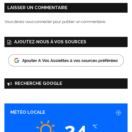
l
LAISSER UN COMMENTAIRE
R
o
Vous devez
vous connecter
pour publier un commentaire.
u
g
e
AJOUTEZ‑NOUS À VOS SOURCES
RECHERCHE GOOGLE
MÉTÉO LOCALE
24
℃