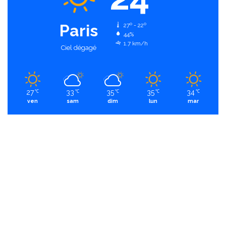
Paris
27º - 22º
44%
1.7 km/h
Ciel dégagé
27
33
35
35
34
℃
℃
℃
℃
℃
ven
sam
dim
lun
mar