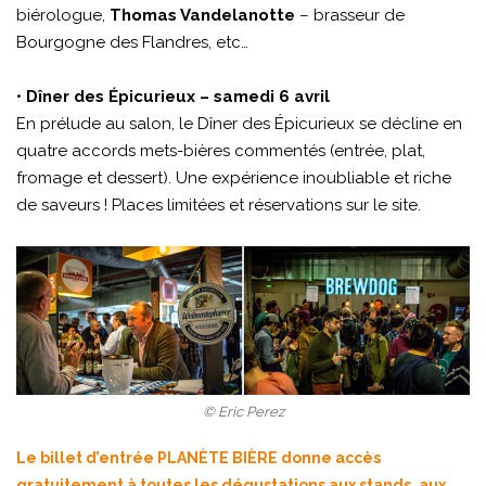
biérologue,
Thomas Vandelanotte
– brasseur de
Bourgogne des Flandres, etc…
•
Dîner des Épicurieux – samedi 6 avril
En prélude au salon, le Dîner des Épicurieux se décline en
quatre accords mets-bières commentés (entrée, plat,
fromage et dessert). Une expérience inoubliable et riche
de saveurs ! Places limitées et réservations sur le site.
© Eric Perez
Le billet d’entrée PLANÈTE BIÈRE donne accès
gratuitement à toutes les dégustations aux stands, aux