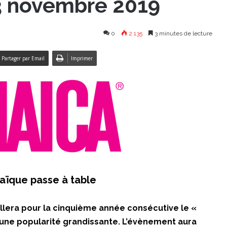
3 novembre 2019
0
2 135
3 minutes de lecture
Partager par Email
Imprimer
aïque passe à table
illera pour la cinquième année consécutive le «
t une popularité grandissante. L’évènement aura