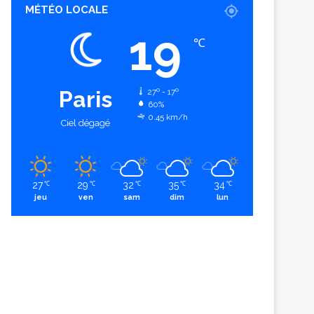
MÉTÉO LOCALE
19
℃
Paris
27º - 17º
60%
0.45 km/h
Ciel dégagé
27
29
32
35
34
℃
℃
℃
℃
℃
jeu
ven
sam
dim
lun