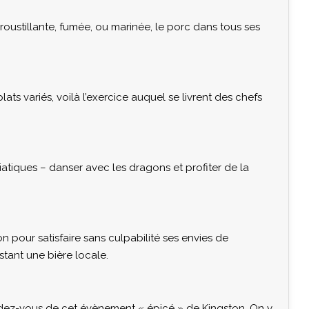
roustillante, fumée, ou marinée, le porc dans tous ses
ats variés, voilà l’exercice auquel se livrent des chefs
siatiques – danser avec les dragons et profiter de la
on pour satisfaire sans culpabilité ses envies de
stant une bière locale.
ndez-vous de cet évènement « épicé » de Kingston. On y