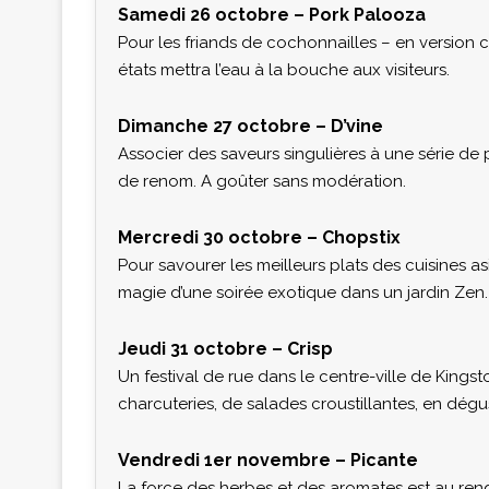
Samedi 26 octobre – Pork Palooza
Pour les friands de cochonnailles – en version c
états mettra l’eau à la bouche aux visiteurs.
Dimanche 27 octobre – D’vine
Associer des saveurs singulières à une série de pl
de renom. A goûter sans modération.
Mercredi 30 octobre – Chopstix
Pour savourer les meilleurs plats des cuisines a
magie d’une soirée exotique dans un jardin Zen.
Jeudi 31 octobre – Crisp
Un festival de rue dans le centre-ville de Kingst
charcuteries, de salades croustillantes, en dégu
Vendredi 1er novembre – Picante
La force des herbes et des aromates est au re