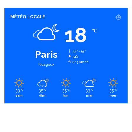
MÉTÉO LOCALE
18
℃
Paris
33º - 15º
54%
2.13 km/h
Nuageux
33
35
35
33
35
℃
℃
℃
℃
℃
sam
dim
lun
mar
mer