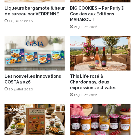
u
Liqueurs bergamote & fleur
BIG COOKIES – Par Puffy®
r
de sureau par VEDRENNE
Cookies aux Éditions
t
MARABOUT
22 juillet 2026
21 juillet 2026
Les nouvelles innovations
This Life rosé &
COSTA 2026
Chardonnay, deux
expressions estivales
20 juillet 2026
16 juillet 2026