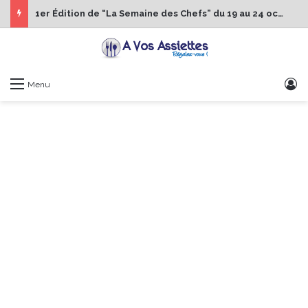
1er Édition de “La Semaine des Chefs” du 19 au 24 octobre 2026
S
Menu