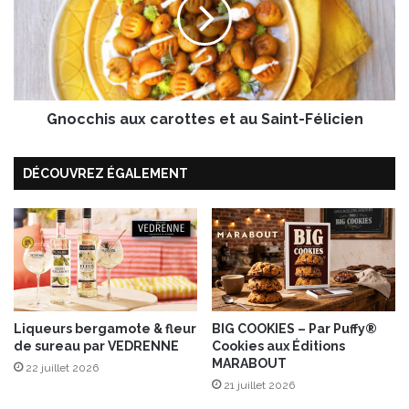
a
c
n
c
g
h
e
i
z
s
B
a
i
Gnocchis aux carottes et au Saint-Félicien
u
e
x
n
c
DÉCOUVREZ ÉGALEMENT
!
a
P
r
a
o
r
t
L
t
a
e
u
s
r
e
e
Liqueurs bergamote & fleur
BIG COOKIES – Par Puffy®
t
de sureau par VEDRENNE
Cookies aux Éditions
M
a
MARABOUT
e
u
22 juillet 2026
u
21 juillet 2026
S
r
a