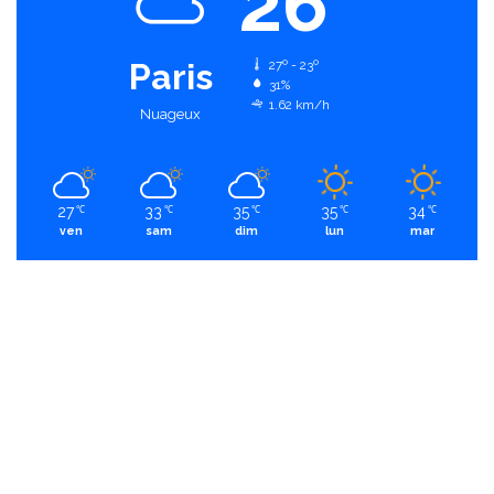
26
Paris
27º - 23º
31%
1.62 km/h
Nuageux
27
33
35
35
34
℃
℃
℃
℃
℃
ven
sam
dim
lun
mar