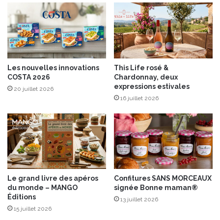
i
i
s
n
a
t
u
-
x
F
É
é
Les nouvelles innovations
This Life rosé &
d
l
COSTA 2026
Chardonnay, deux
i
i
expressions estivales
20 juillet 2026
t
c
16 juillet 2026
i
i
o
e
n
n
s
S
U
D
O
Le grand livre des apéros
Confitures SANS MORCEAUX
U
du monde – MANGO
signée Bonne maman®
E
Éditions
13 juillet 2026
S
15 juillet 2026
T