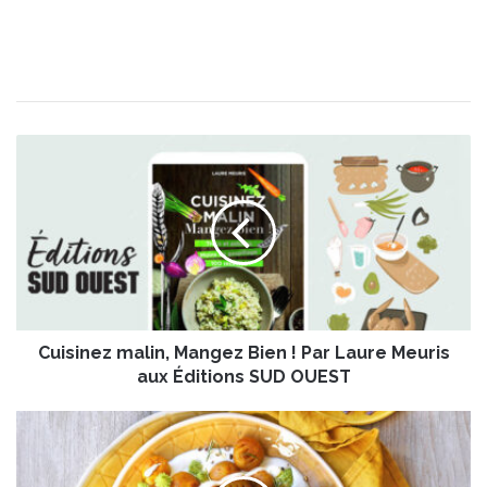
C
u
i
s
i
n
e
z
m
Cuisinez malin, Mangez Bien ! Par Laure Meuris
a
l
aux Éditions SUD OUEST
i
n
G
,
n
M
o