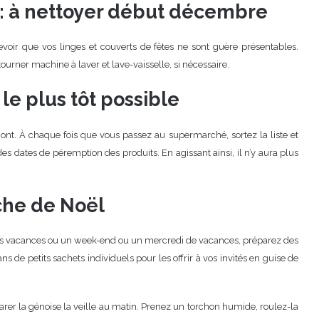
e : à nettoyer début décembre
voir que vos linges et couverts de fêtes ne sont guère présentables.
 tourner machine à laver et lave-vaisselle, si nécessaire.
 le plus tôt possible
mont. À chaque fois que vous passez au supermarché, sortez la liste et
es dates de péremption des produits. En agissant ainsi, il n’y aura plus
che de Noël
ut des vacances ou un week-end ou un mercredi de vacances, préparez des
 de petits sachets individuels pour les offrir à vos invités en guise de
arer la génoise la veille au matin. Prenez un torchon humide, roulez-la