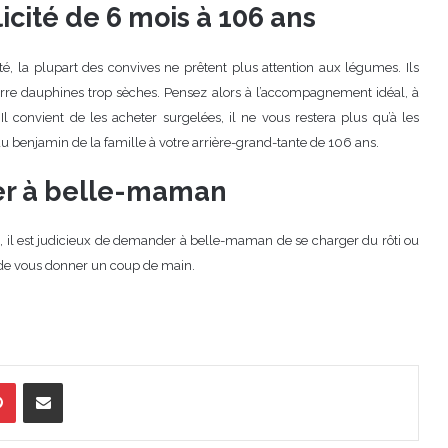
icité de 6 mois à 106 ans
onté, la plupart des convives ne prêtent plus attention aux légumes. Ils
re dauphines trop sèches. Pensez alors à l’accompagnement idéal, à
 Il convient de les acheter surgelées, il ne vous restera plus qu’à les
 du benjamin de la famille à votre arrière-grand-tante de 106 ans.
uer à belle-maman
, il est judicieux de demander à belle-maman de se charger du rôti ou
e de vous donner un coup de main.
Pinterest
Partager par Email