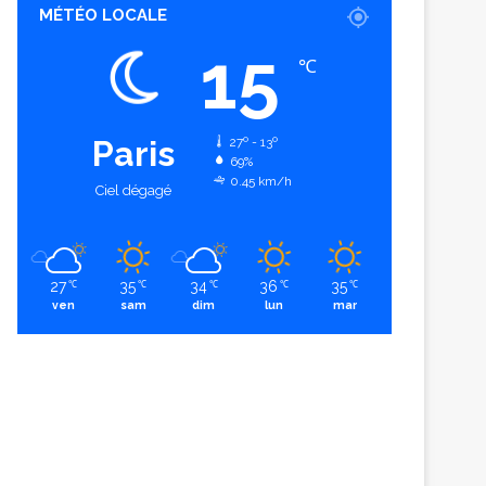
MÉTÉO LOCALE
15
℃
Paris
27º - 13º
69%
0.45 km/h
Ciel dégagé
27
35
34
36
35
℃
℃
℃
℃
℃
ven
sam
dim
lun
mar