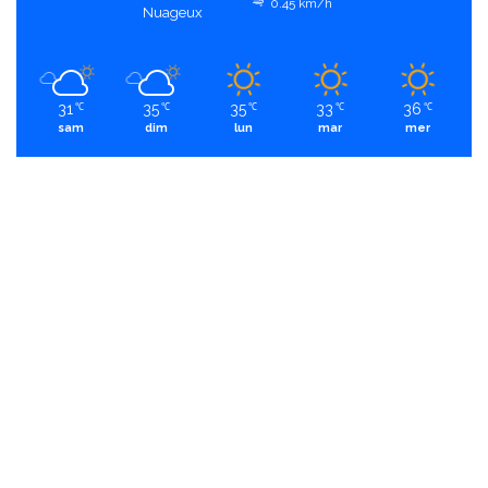
0.45 km/h
Nuageux
31
35
35
33
36
℃
℃
℃
℃
℃
sam
dim
lun
mar
mer