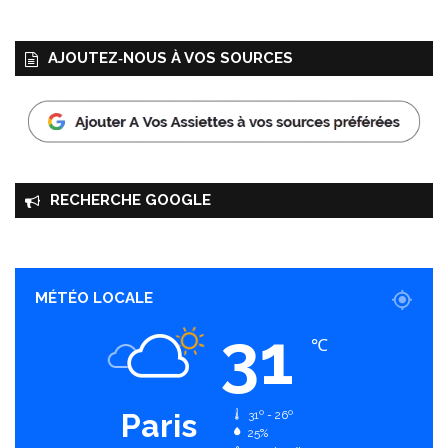
x
c
u
AJOUTEZ‑NOUS À VOS SOURCES
v
é
e
s
RECHERCHE GOOGLE
MÉTÉO LOCALE
31
℃
Paris
31º - 26º
25%