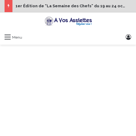
1er Édition de “La Semaine des Chefs” du 19 au 24 octobre 2026
S
Menu