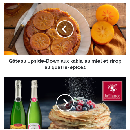
G
â
t
e
a
u
U
p
s
Gâteau Upside-Down aux kakis, au miel et sirop
i
d
au quatre-épices
e
-
À
D
l
o
’
w
o
n
c
a
c
u
a
x
s
k
i