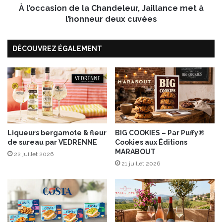
a
À l’occasion de la Chandeleur, Jaillance met à
o
k
n
l’honneur deux cuvées
i
d
s
e
,
DÉCOUVREZ ÉGALEMENT
l
a
a
u
C
m
h
i
a
e
n
l
d
e
e
t
l
Liqueurs bergamote & fleur
BIG COOKIES – Par Puffy®
s
de sureau par VEDRENNE
Cookies aux Éditions
e
MARABOUT
i
u
22 juillet 2026
r
r
21 juillet 2026
o
,
p
J
a
a
u
i
q
l