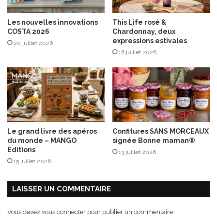
u
l
a
a
Les nouvelles innovations
This Life rosé &
t
n
COSTA 2026
Chardonnay, deux
r
c
expressions estivales
20 juillet 2026
e
e
16 juillet 2026
-
m
é
e
p
t
i
à
c
l
e
’
s
h
o
Le grand livre des apéros
Confitures SANS MORCEAUX
n
du monde – MANGO
signée Bonne maman®
n
Éditions
13 juillet 2026
e
15 juillet 2026
u
r
d
LAISSER UN COMMENTAIRE
e
u
Vous devez
vous connecter
pour publier un commentaire.