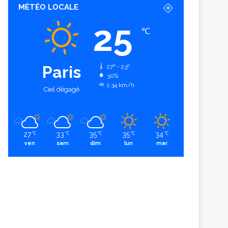
MÉTÉO LOCALE
25
℃
Paris
27º - 23º
30%
1.34 km/h
Ciel dégagé
27
33
35
35
34
℃
℃
℃
℃
℃
ven
sam
dim
lun
mar