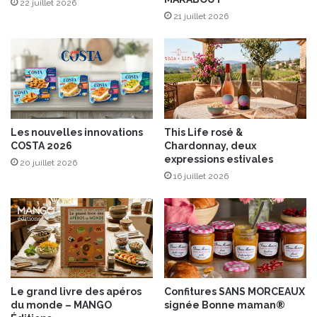
l
e
22 juillet 2026
t
21 juillet 2026
s
a
u
c
i
s
s
Les nouvelles innovations
This Life rosé &
e
COSTA 2026
Chardonnay, deux
d
expressions estivales
20 juillet 2026
e
16 juillet 2026
M
o
n
t
b
é
l
i
Le grand livre des apéros
Confitures SANS MORCEAUX
a
du monde – MANGO
signée Bonne maman®
r