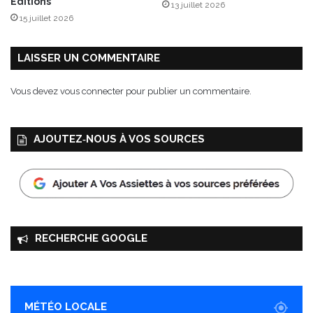
Éditions
13 juillet 2026
d
15 juillet 2026
LAISSER UN COMMENTAIRE
Vous devez
vous connecter
pour publier un commentaire.
AJOUTEZ‑NOUS À VOS SOURCES
RECHERCHE GOOGLE
MÉTÉO LOCALE