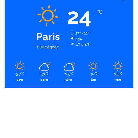
24
℃
Paris
27º - 22º
44%
1.7 km/h
Ciel dégagé
27
33
35
35
34
℃
℃
℃
℃
℃
ven
sam
dim
lun
mar