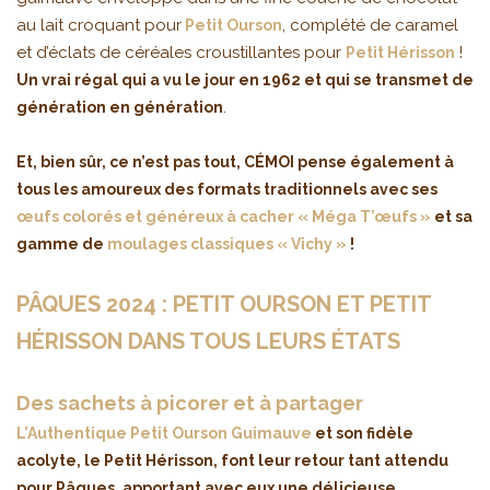
au lait croquant pour
, complété de caramel
Petit Ourson
et d’éclats de céréales croustillantes pour
!
Petit Hérisson
Un vrai régal qui a vu le jour en 1962 et qui se transmet de
.
génération en génération
Et, bien sûr, ce n’est pas tout, CÉMOI pense également à
tous les amoureux des formats traditionnels avec ses
œufs colorés et généreux à cacher « Méga T’œufs »
et sa
gamme de
moulages classiques « Vichy »
!
PÂQUES 2024 : PETIT OURSON ET PETIT
HÉRISSON DANS TOUS LEURS ÉTATS
Des sachets à picorer et à partager
L’Authentique Petit Ourson Guimauve
et son fidèle
acolyte, le Petit Hérisson, font leur retour tant attendu
pour Pâques, apportant avec eux une délicieuse