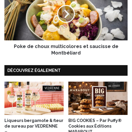
i
k
n
e
e
d
®
e
f
c
a
h
ç
o
o
Poke de choux multicolores et saucisse de
u
n
x
Montbéliard
b
m
r
u
DÉCOUVREZ ÉGALEMENT
e
l
a
t
k
i
f
c
a
o
s
l
t
o
b
r
o
e
Liqueurs bergamote & fleur
BIG COOKIES – Par Puffy®
de sureau par VEDRENNE
Cookies aux Éditions
w
s
MARABOUT