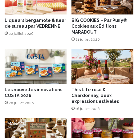
r
d
i
e
e
B
m
Liqueurs bergamote & fleur
BIG COOKIES – Par Puffy®
œ
de sureau par VEDRENNE
Cookies aux Éditions
a
MARABOUT
u
i
22 juillet 2026
f
s
21 juillet 2026
!
o
n
”
P
a
r
B
Les nouvelles innovations
This Life rosé &
é
COSTA 2026
Chardonnay, deux
r
expressions estivales
20 juillet 2026
e
16 juillet 2026
n
g
è
r
e