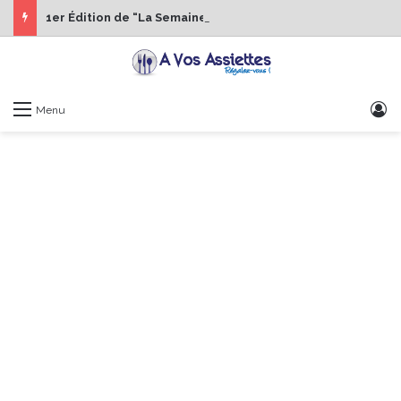
1er Édition de “La Semaine des Chefs” du 19 au 24 octobre 2026
S
Menu