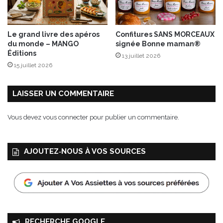
A
b
r
Le grand livre des apéros
Confitures SANS MORCEAUX
a
du monde – MANGO
signée Bonne maman®
h
Éditions
13 juillet 2026
a
15 juillet 2026
m
&
F
LAISSER UN COMMENTAIRE
a
b
Vous devez
vous connecter
pour publier un commentaire.
r
i
c
AJOUTEZ‑NOUS À VOS SOURCES
e
B
e
s
s
e
a
RECHERCHE GOOGLE