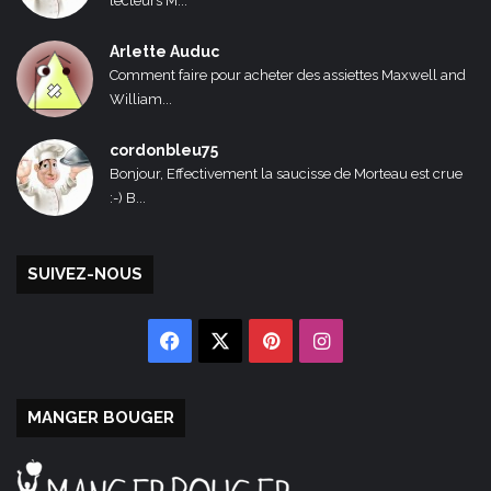
lecteurs M...
Arlette Auduc
Comment faire pour acheter des assiettes Maxwell and
William...
cordonbleu75
Bonjour, Effectivement la saucisse de Morteau est crue
:-) B...
SUIVEZ-NOUS
Facebook
X
Pinterest
Instagram
MANGER BOUGER