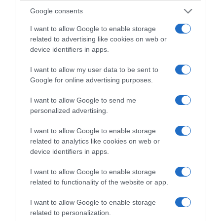
imaginées par Benjamin Darnaud. Rouleaux de printemps
Google consents
vinaigrés au cidre, veau façon gravlax ou rillette relevés
d’une note cidrée, le Chef fait des fines bulles Val de
I want to allow Google to enable storage
Rance un indispensable de l’été, pour se rafraîchir comme
related to advertising like cookies on web or
device identifiers in apps.
se régaler !
I want to allow my user data to be sent to
Google for online advertising purposes.
Le bon accord du Maitre de Chai Val de Rance :
un cidre Rosé Envie De… 2.5% vol.
I want to allow Google to send me
personalized advertising.
Prix public conseillé : 2,50 euros en 75 cl
I want to allow Google to enable storage
related to analytics like cookies on web or
device identifiers in apps.
I want to allow Google to enable storage
related to functionality of the website or app.
RECETTES DE TAPAS & GRILLADES
I want to allow Google to enable storage
related to personalization.
VAL DE RANCE
X
BENJAMIN DARNAUD