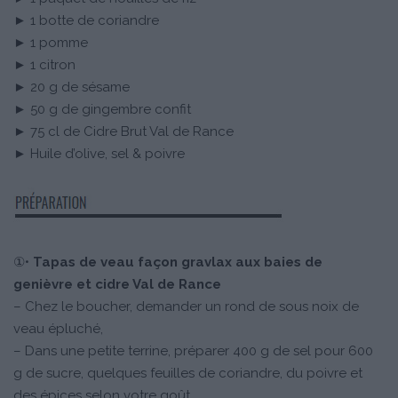
► 1 botte de coriandre
► 1 pomme
► 1 citron
► 20 g de sésame
► 50 g de gingembre confit
► 75 cl de Cidre Brut Val de Rance
► Huile d’olive, sel & poivre
①•
Tapas de veau façon gravlax aux baies de
genièvre et cidre Val de Rance
– Chez le boucher, demander un rond de sous noix de
veau épluché,
– Dans une petite terrine, préparer 400 g de sel pour 600
g de sucre, quelques feuilles de coriandre, du poivre et
des épices selon votre goût.