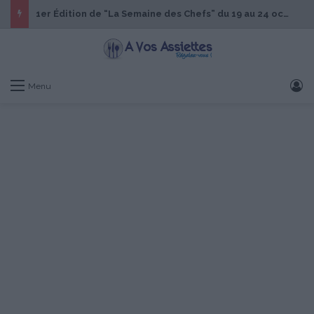
1er Édition de “La Semaine des Chefs” du 19 au 24 octobre 2026
S
Menu