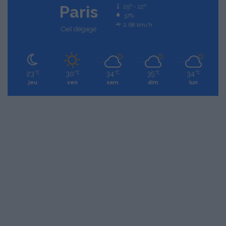
Paris
25º - 22º
37%
2.68 km/h
Ciel dégagé
23
30
34
35
34
℃
℃
℃
℃
℃
jeu
ven
sam
dim
lun