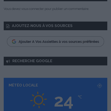
n
t
Vous devez
vous connecter
pour publier un commentaire.
h
e
AJOUTEZ‑NOUS À VOS SOURCES
RECHERCHE GOOGLE
MÉTÉO LOCALE
24
℃