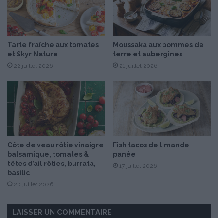
e
a
n
i
a
t
d
,
Tarte fraîche aux tomates
Moussaka aux pommes de
e
b
et Skyr Nature
terre et aubergines
a
22 juillet 2026
21 juillet 2026
n
a
n
e
,
f
r
a
Côte de veau rôtie vinaigre
Fish tacos de limande
i
balsamique, tomates &
panée
s
têtes d’ail rôties, burrata,
17 juillet 2026
e
basilic
e
20 juillet 2026
t
m
e
LAISSER UN COMMENTAIRE