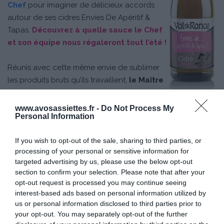
Chef
pour imaginer de délicieux accords
autour de ses cidres Envies De Apéritif &
Tapas.
Découvrez à quelle sauce le Chef
et son équipe nous régaleront tout l’été !
Réunis avec cette même envie de sublimer
les produits bruts qu’ils travaillent,
le Maître
de Chai Val de Rance –
Alain Lepage
– et
le Chef
Benjamin Darnaud
ont sélectionné ensemble
www.avosassiettes.fr -
Do Not Process My
Personal Information
les meilleures pièces de viandes, les meilleurs
assemblages issus de pommes à cidre et les légumes
If you wish to opt-out of the sale, sharing to third parties, or
les plus savoureux
pour imaginer des recettes d’été
processing of your personal or sensitive information for
gourmandes du Cidre Brut Val de Rance.
targeted advertising by us, please use the below opt-out
section to confirm your selection. Please note that after your
opt-out request is processed you may continue seeing
interest-based ads based on personal information utilized by
us or personal information disclosed to third parties prior to
your opt-out. You may separately opt-out of the further