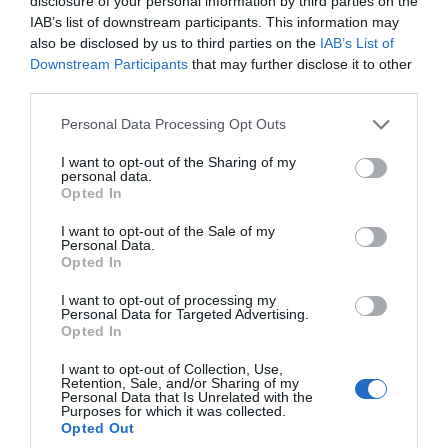
disclosure of your personal information by third parties on the
« J’aime la tradition que reflète le
IAB’s list of downstream participants. This information may
cidre Val de Rance, encore plus
also be disclosed by us to third parties on the
IAB’s List of
Downstream Participants
that may further disclose it to other
quand elle s’accorde à merveille
third parties.
avec une cuisine simple, moderne
Please note that this website/app uses one or more Google
Personal Data Processing Opt Outs
et accessible ! »
services and may gather and store information including but
not limited to your visit or usage behaviour. You may click to
I want to opt-out of the Sharing of my
Benjamin Darnaud
personal data.
grant or deny consent to Google and its third-party tags to
Opted In
use your data for below specified purposes in below Google
consent section.
I want to opt-out of the Sale of my
Personal Data.
LE CIDRE ROSÉ ENVIE DE… VAL DE RANCE
Opted In
POUR ACCOMPAGNER APÉRITIF & TAPAS
I want to opt-out of processing my
Élaboré à partir d’une sélection de pommes à chair rouge,
Personal Data for Targeted Advertising.
dont la Baya Marisa, ce Cidre Rosé, aux arômes délicats
Opted In
de fruits et de fleurs, apporte une touche de fraîcheur
I want to opt-out of Collection, Use,
acidulée pour un apéritif léger ! Cet assemblage
Retention, Sale, and/or Sharing of my
Personal Data that Is Unrelated with the
rafraîchissant offre des arômes de fruits exotiques
Purposes for which it was collected.
surprenant en bouche, qui se marie avec délice aux tapas
Opted Out