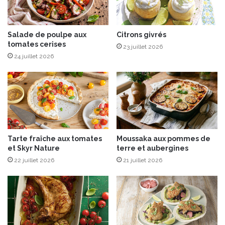
s
e
t
Salade de poulpe aux
Citrons givrés
r
tomates cerises
h
23 juillet 2026
u
24 juillet 2026
b
a
r
b
e
Tarte fraîche aux tomates
Moussaka aux pommes de
et Skyr Nature
terre et aubergines
22 juillet 2026
21 juillet 2026