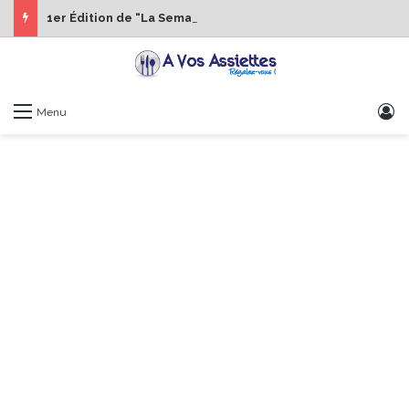
1er Édition de “La Semaine des Chefs” du 19 au 24 octobre 2026
S
Menu