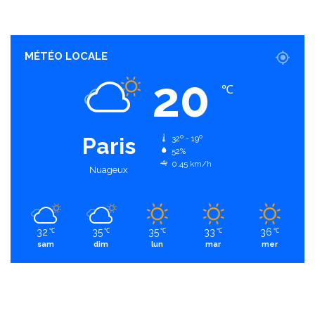
MÉTÉO LOCALE
20
℃
Paris
32º - 19º
52%
0.45 km/h
Nuageux
32
35
35
33
36
℃
℃
℃
℃
℃
sam
dim
lun
mar
mer