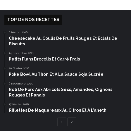
TOP DE NOS RECETTES
6 février 2026
Cheesecake Au Coulis De Fruits Rouges Et Éclats De
Biscuits
14 novembre 2024
Petits Flans Brocolis Et Carré Frais
20 février 2026
Poke Bowl Au Thon Et À La Sauce Soja Sucrée
6 novembre 2025
Rôti De Porc Aux Abricots Secs, Amandes, Oignons
Rouges Et Panais
17 février 2026
Rillettes De Maquereaux Au Citron Et À L’aneth
Page
Page
précédente
suivante