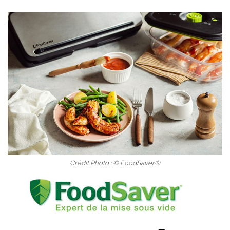
Crédit Photo : © FoodSaver®