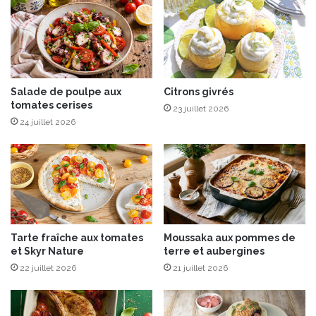
o
s
i
c
s
o
e
u
t
l
t
e
e
Salade de poulpe aux
Citrons givrés
u
tomates cerises
s
r
23 juillet 2026
s
24 juillet 2026
Tarte fraîche aux tomates
Moussaka aux pommes de
et Skyr Nature
terre et aubergines
22 juillet 2026
21 juillet 2026