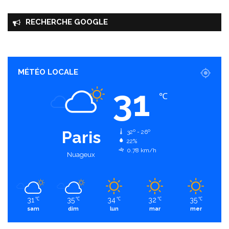
RECHERCHE GOOGLE
MÉTÉO LOCALE
31
℃
Paris
32º - 26º
22%
0.78 km/h
Nuageux
31
35
34
32
35
℃
℃
℃
℃
℃
sam
dim
lun
mar
mer