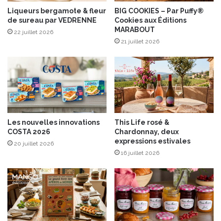
s
p
Liqueurs bergamote & fleur
BIG COOKIES – Par Puffy®
de sureau par VEDRENNE
Cookies aux Éditions
â
MARABOUT
t
22 juillet 2026
e
21 juillet 2026
s
à
t
a
r
t
i
Les nouvelles innovations
This Life rosé &
n
COSTA 2026
Chardonnay, deux
e
expressions estivales
20 juillet 2026
r
16 juillet 2026
B
i
o
B
e
l
l