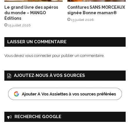
e
Le grand livre des apéros
Confitures SANS MORCEAUX
d
du monde – MANGO
signée Bonne maman®
o
Éditions
13 juillet 2026
n
15 juillet 2026
n
e
!
LAISSER UN COMMENTAIRE
Vous devez
vous connecter
pour publier un commentaire.
AJOUTEZ‑NOUS À VOS SOURCES
RECHERCHE GOOGLE