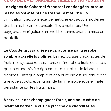
CLOS DE LA LYSARDIÈRE VIEILLES VIGNES 2015
Les vignes de Cabernet franc sont vendangées lorsque
. La
les baies ont atteint une très belle maturité
vinification traditionnelle permet une extraction modérée
des tanins. Le vin est ensuite élevé huit mois. Une
oxygénation régulière arrondit les tanins avant la mise en
bouteille.
Le Clos de la Lysardière se caractérise par une robe
. Le nez puissant, aux notes de
sombre aux reflets violines
fruits noirs juteux (cassis, cerise, mûre) et de fruits cuits tels
que la prune, révèle également des notes de tabac et
d’épices. L’attaque ample et chaleureuse est soutenue par
une jolie structure, un grain de tanin enrobé et une finale
persistante sur les fruits mûrs.
À servir sur des champignons farcis, une belle côte de
bœuf au barbecue ou une planche de charcuteries.