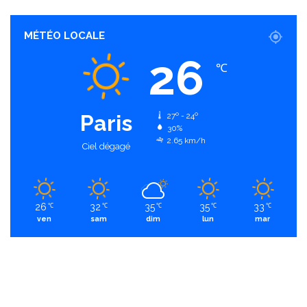
MÉTÉO LOCALE
26
℃
Paris
27º - 24º
30%
2.65 km/h
Ciel dégagé
26
32
35
35
33
℃
℃
℃
℃
℃
ven
sam
dim
lun
mar