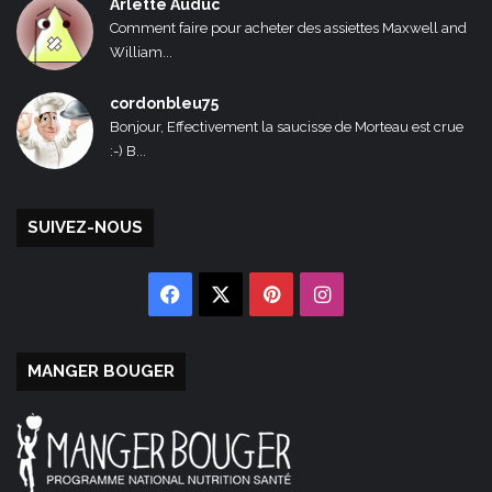
Arlette Auduc
Comment faire pour acheter des assiettes Maxwell and
William...
cordonbleu75
Bonjour, Effectivement la saucisse de Morteau est crue
:-) B...
SUIVEZ-NOUS
Facebook
X
Pinterest
Instagram
MANGER BOUGER