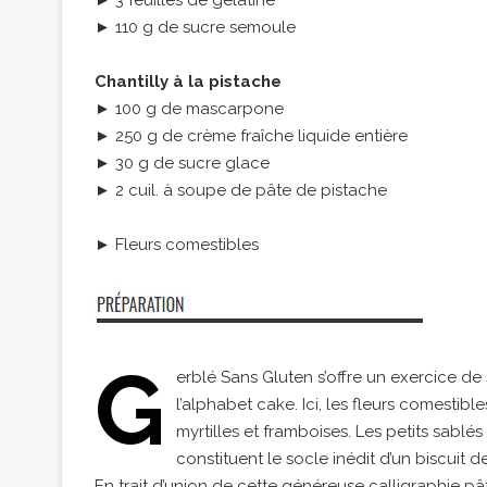
► 110 g de sucre semoule
Chantilly à la pistache
► 100 g de mascarpone
► 250 g de crème fraîche liquide entière
► 30 g de sucre glace
► 2 cuil. à soupe de pâte de pistache
► Fleurs comestibles
G
erblé Sans Gluten s’offre un exercice de
l’alphabet cake. Ici, les fleurs comestib
myrtilles et framboises. Les petits sablé
constituent le socle inédit d’un biscuit 
En trait d’union de cette généreuse calligraphie pât