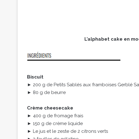
L’alphabet cake en mod
Biscuit
► 200 g de Petits Sablés aux framboises Gerblé S
► 80 g de beurre
Crème cheesecake
► 400 g de fromage frais
► 150 g de crème liquide
► Le jus et le zeste de 2 citrons verts
► 3 feuilles de gélatine