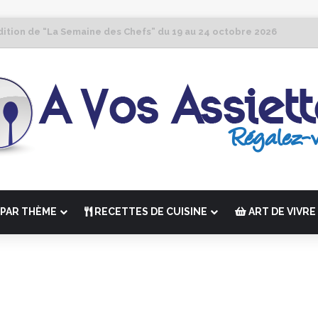
dition de “La Semaine des Chefs” du 19 au 24 octobre 2026
PAR THÈME
RECETTES DE CUISINE
ART DE VIVRE