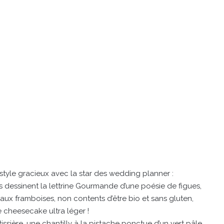
 style gracieux avec la star des wedding planner :
les dessinent la lettrine Gourmande d’une poésie de figues,
s aux framboises, non contents d’être bio et sans gluten,
de cheesecake ultra léger !
issière, une chantilly à la pistache ponctue d’un vert pâle