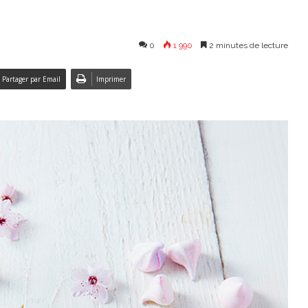
s
0
1 990
2 minutes de lecture
Partager par Email
Imprimer