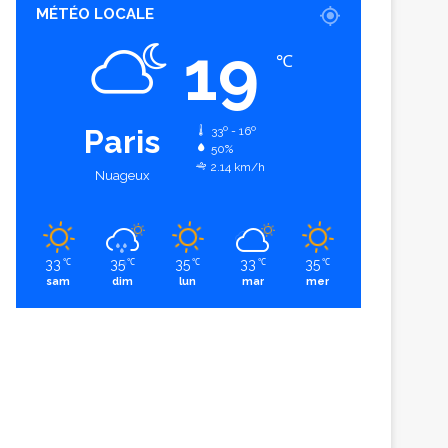
MÉTÉO LOCALE
19
℃
Paris
33º - 16º
50%
2.14 km/h
Nuageux
33
35
35
33
35
℃
℃
℃
℃
℃
sam
dim
lun
mar
mer