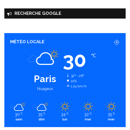
RECHERCHE GOOGLE
MÉTÉO LOCALE
30
℃
Paris
32º - 26º
22%
1.25 km/h
Nuageux
30
35
34
32
35
℃
℃
℃
℃
℃
sam
dim
lun
mar
mer