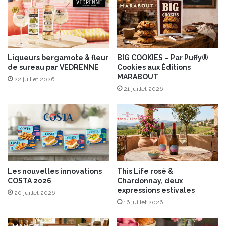
c
m
r
a
è
n
m
e
e
s
d
Liqueurs bergamote & fleur
BIG COOKIES – Par Puffy®
c
de sureau par VEDRENNE
Cookies aux Éditions
'
o
MARABOUT
a
f
22 juillet 2026
m
21 juillet 2026
a
a
ç
n
o
d
n
e
C
s
a
e
s
Les nouvelles innovations
This Life rosé &
a
COSTA 2026
Chardonnay, deux
r
expressions estivales
20 juillet 2026
16 juillet 2026