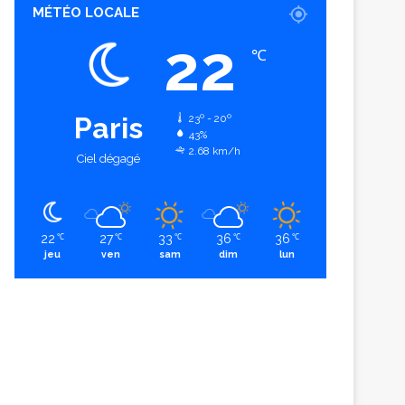
MÉTÉO LOCALE
22
℃
Paris
23º - 20º
43%
2.68 km/h
Ciel dégagé
22
27
33
36
36
℃
℃
℃
℃
℃
jeu
ven
sam
dim
lun