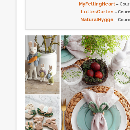
MyFeltingHeart
– Cour
LottesGarten
– Couro
NaturalHygge
– Couro