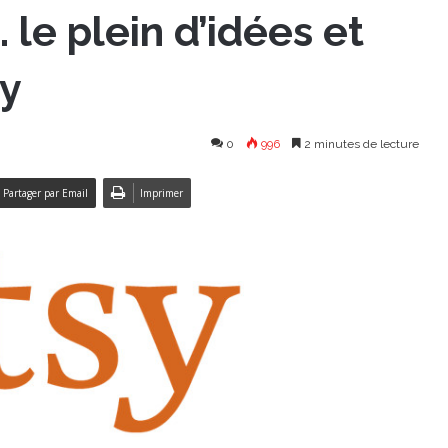
 le plein d’idées et
sy
0
996
2 minutes de lecture
Partager par Email
Imprimer