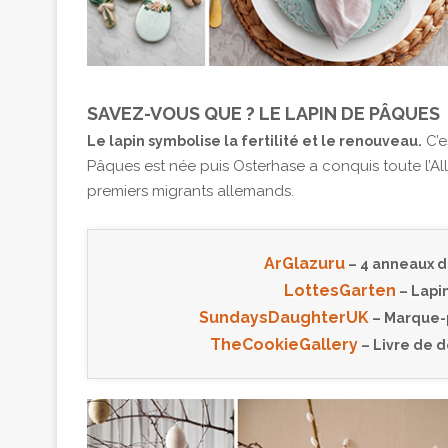
SAVEZ-VOUS QUE ? LE LAPIN DE PÂQUES
C’e
Le lapin symbolise la fertilité et le renouveau.
Pâques est née puis Osterhase a conquis toute l’Al
premiers migrants allemands.
ArGlazuru
– 4 anneaux de
LottesGarten
– Lapin
SundaysDaughterUK
– Marque-p
TheCookieGallery
– Livre de d