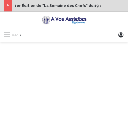
1er Édition de “La Semaine des Chefs” du 19 au 24 octobre 2026
S
Menu