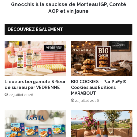
s
Gnocchis à la saucisse de Morteau IGP, Comté
l
a
AOP et vin jaune
s
a
DÉCOUVREZ ÉGALEMENT
u
c
i
s
s
e
d
e
M
Liqueurs bergamote & fleur
BIG COOKIES – Par Puffy®
de sureau par VEDRENNE
Cookies aux Éditions
o
MARABOUT
r
22 juillet 2026
t
21 juillet 2026
e
a
u
I
G