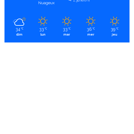
1.36 km/h
Nuageux
34
33
33
36
39
℃
℃
℃
℃
℃
dim
lun
mar
mer
jeu