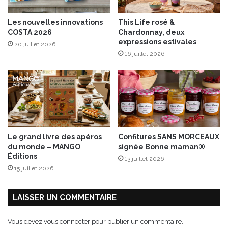
P
,
Les nouvelles innovations
This Life rosé &
C
COSTA 2026
Chardonnay, deux
o
expressions estivales
20 juillet 2026
m
16 juillet 2026
t
é
A
O
P
e
t
v
Le grand livre des apéros
Confitures SANS MORCEAUX
i
du monde – MANGO
signée Bonne maman®
n
Éditions
13 juillet 2026
j
15 juillet 2026
a
u
n
LAISSER UN COMMENTAIRE
e
Vous devez
vous connecter
pour publier un commentaire.