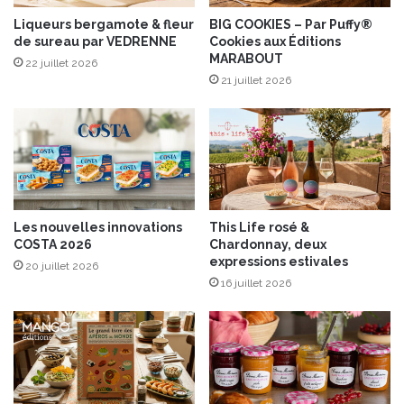
t
R
o
Liqueurs bergamote & fleur
BIG COOKIES – Par Puffy®
D
u
de sureau par VEDRENNE
Cookies aux Éditions
O
MARABOUT
t
–
22 juillet 2026
e
21 juillet 2026
G
n
r
o
i
u
l
v
l
e
P
l
a
l
r
Les nouvelles innovations
This Life rosé &
e
t
COSTA 2026
Chardonnay, deux
g
y
expressions estivales
20 juillet 2026
a
!
16 juillet 2026
m
m
e
d
e
d
é