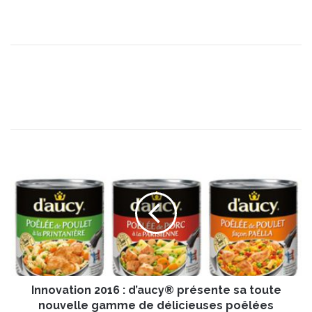
I
n
n
o
v
a
t
i
o
Innovation 2016 : d’aucy® présente sa toute
n
2
nouvelle gamme de délicieuses poêlées