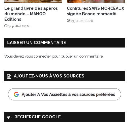
l
Le grand livre des apéros
Confitures SANS MORCEAUX
i
du monde – MANGO
signée Bonne maman®
c
Éditions
13 juillet 2026
i
15 juillet 2026
e
u
s
LAISSER UN COMMENTAIRE
e
s
Vous devez
vous connecter
pour publier un commentaire.
p
o
ê
AJOUTEZ‑NOUS À VOS SOURCES
l
é
e
s
c
u
i
RECHERCHE GOOGLE
s
i