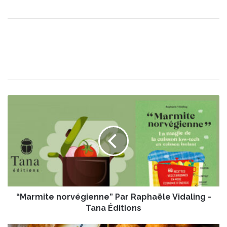
“
M
a
r
m
i
t
e
n
“Marmite norvégienne” Par Raphaële Vidaling -
o
r
Tana Éditions
v