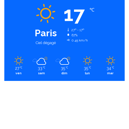
17
℃
Paris
27º - 17º
67%
0.45 km/h
Ciel dégagé
27
33
35
35
34
℃
℃
℃
℃
℃
ven
sam
dim
lun
mar