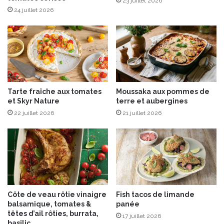
23 juillet 2026
a
24 juillet 2026
l
i
n
g
-
T
a
Tarte fraîche aux tomates
Moussaka aux pommes de
n
et Skyr Nature
terre et aubergines
a
22 juillet 2026
21 juillet 2026
É
d
i
t
i
o
n
s
Côte de veau rôtie vinaigre
Fish tacos de limande
balsamique, tomates &
panée
têtes d’ail rôties, burrata,
17 juillet 2026
basilic