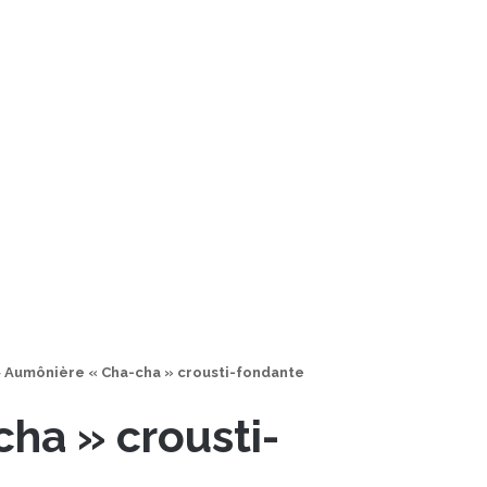
>
Aumônière « Cha-cha » crousti-fondante
ha » crousti-