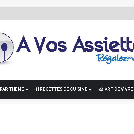
tion de “La Semaine des Chefs” du 19 au 24 octobre 2026
PAR THÈME
RECETTES DE CUISINE
ART DE VIVRE