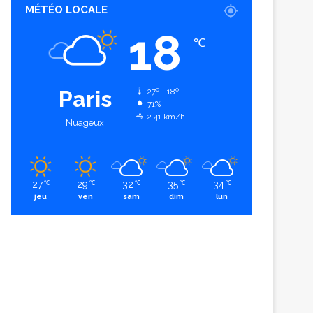
MÉTÉO LOCALE
18
℃
Paris
27º - 18º
71%
2.41 km/h
Nuageux
27
29
32
35
34
℃
℃
℃
℃
℃
jeu
ven
sam
dim
lun