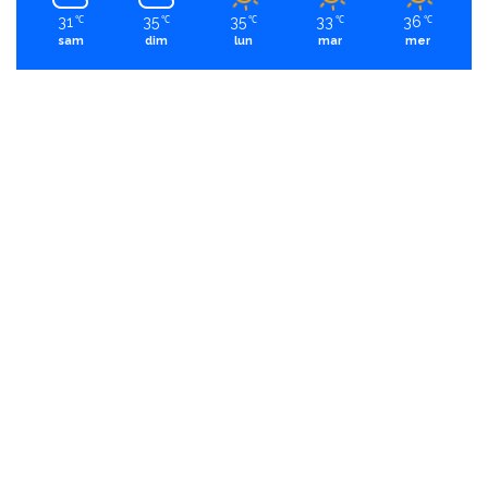
31
35
35
33
36
℃
℃
℃
℃
℃
sam
dim
lun
mar
mer