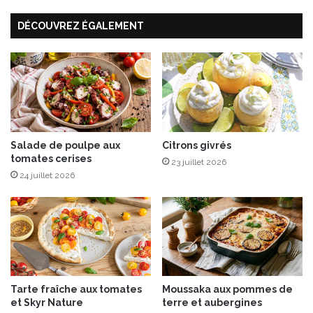
n
a
DÉCOUVREZ ÉGALEMENT
d
n
i
a
m
n
e
e
n
s
t
r
k
ô
i
t
w
Salade de poulpe aux
Citrons givrés
i
tomates cerises
i
e
23 juillet 2026
–
s
24 juillet 2026
c
a
j
o
u
Tarte fraîche aux tomates
Moussaka aux pommes de
et Skyr Nature
terre et aubergines