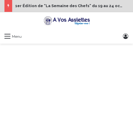
1er Édition de “La Semaine des Chefs” du 19 au 24 octobre 2026
S
Menu