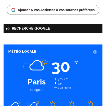
RECHERCHE GOOGLE
MÉTÉO LOCALE
30
℃
Paris
31º - 26º
29%
1.02 km/h
Nuageux