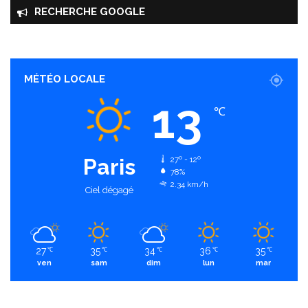
RECHERCHE GOOGLE
MÉTÉO LOCALE
13
℃
Paris
27º - 12º
78%
2.34 km/h
Ciel dégagé
27
35
34
36
35
℃
℃
℃
℃
℃
ven
sam
dim
lun
mar