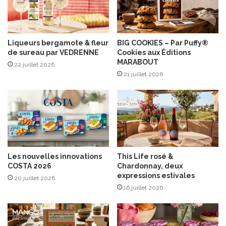
e
c
G
h
a
é
l
e
b
Liqueurs bergamote & fleur
BIG COOKIES – Par Puffy®
à
de sureau par VEDRENNE
Cookies aux Éditions
a
l
MARABOUT
n
a
22 juillet 2026
i
21 juillet 2026
r
e
i
n
e
Les nouvelles innovations
This Life rosé &
COSTA 2026
Chardonnay, deux
expressions estivales
20 juillet 2026
16 juillet 2026